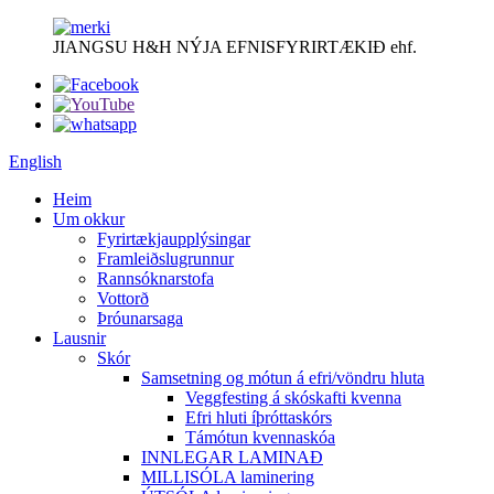
JIANGSU H&H NÝJA EFNISFYRIRTÆKIÐ ehf.
English
Heim
Um okkur
Fyrirtækjaupplýsingar
Framleiðslugrunnur
Rannsóknarstofa
Vottorð
Þróunarsaga
Lausnir
Skór
Samsetning og mótun á efri/vöndru hluta
Veggfesting á skóskafti kvenna
Efri hluti íþróttaskórs
Támótun kvennaskóa
INNLEGAR LAMINAÐ
MILLISÓLA laminering