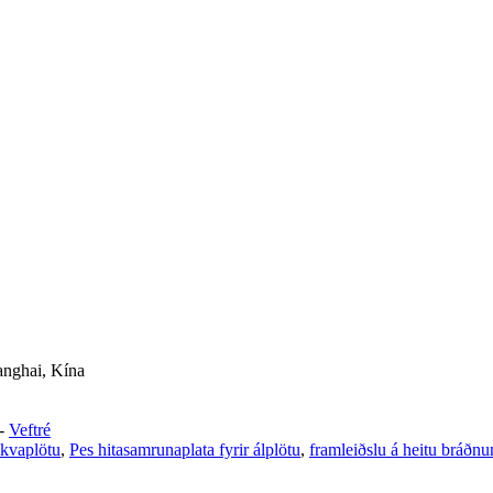
anghai, Kína
-
Veftré
kvaplötu
,
Pes hitasamrunaplata fyrir álplötu
,
framleiðslu á heitu bráðnu