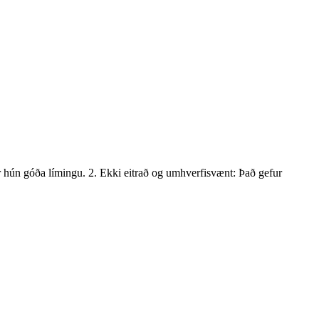
ur hún góða límingu. 2. Ekki eitrað og umhverfisvænt: Það gefur