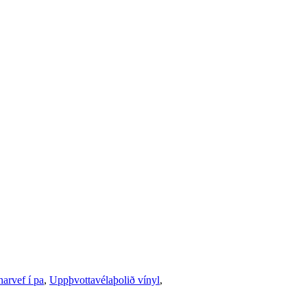
narvef í pa
,
Uppþvottavélaþolið vínyl
,