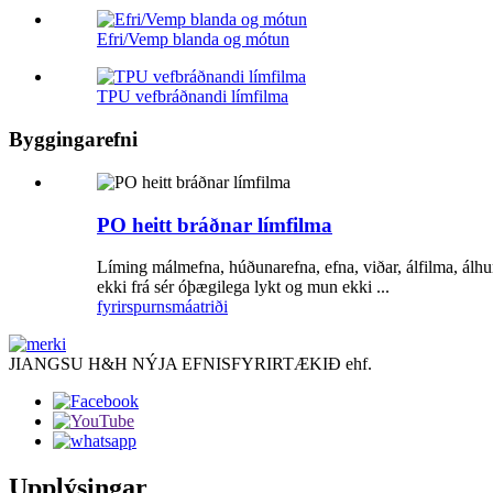
Efri/Vemp blanda og mótun
TPU vefbráðnandi límfilma
Byggingarefni
PO heitt bráðnar límfilma
Líming málmefna, húðunarefna, efna, viðar, álfilma, álhun
ekki frá sér óþægilega lykt og mun ekki ...
fyrirspurn
smáatriði
JIANGSU H&H NÝJA EFNISFYRIRTÆKIÐ ehf.
Upplýsingar