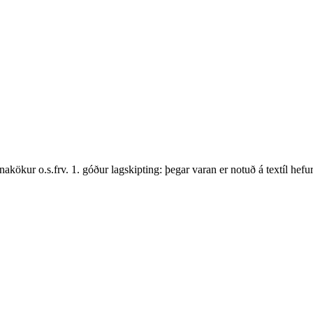
akökur o.s.frv. 1. góður lagskipting: þegar varan er notuð á textíl hef