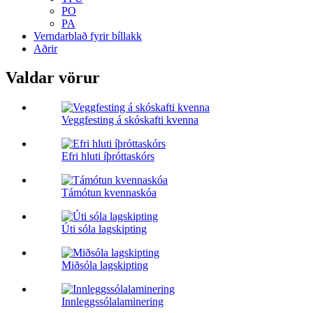
PO
PA
Verndarblað fyrir bíllakk
Aðrir
Valdar vörur
Veggfesting á skóskafti kvenna
Efri hluti íþróttaskórs
Támótun kvennaskóa
Úti sóla lagskipting
Miðsóla lagskipting
Innleggssólalaminering