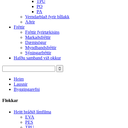
TPU
PO
PA
Verndarblað fyrir bíllakk
Aðrir
Fréttir
Fréttir fyrirtækisins
Markaðsfréttir
Dæmisögur
Myndbandsfréttir
Sýningarfréttir
Hafðu samband við okkur
Heim
Lausnir
Byggingarefni
Flokkar
Heitt bráðið límfilma
EVA
PES
TPU