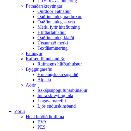
ÚTSÓLA laminering
Fatnaðarskreytingar
Ourdoor Fatnaður
Óaðfinnanleg nærbuxur
Óaðfinnanleg skyrta
Merki fyrir hitaflutning
Hlífðarfatnaður
Óaðfinnanleg klæði
Útsaumað merki
Textíllaminering
Farangur
Rafræn filmuband 3c
Rafmagns hlífðarhulstur
Byggingarefni
Hunangskaka spjaldið
Álplata
Aðrir
Ísskápsuppgufunarbúnaður
Innra skreyting bíla
Logavarnarefni
Ljós endurskinsband
Vörur
Heitt bráðið límfilma
EVA
PES