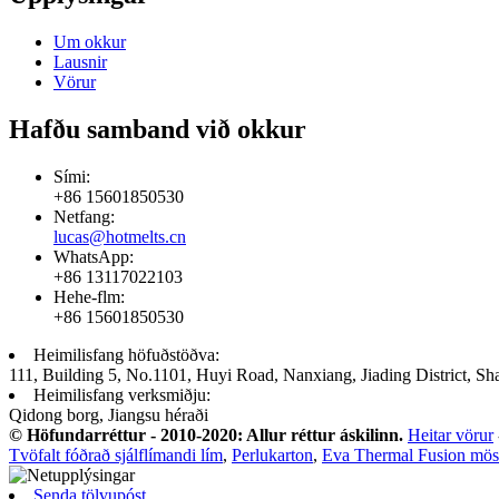
Um okkur
Lausnir
Vörur
Hafðu samband við okkur
Sími:
+86 15601850530
Netfang:
lucas@hotmelts.cn
WhatsApp:
+86 13117022103
Hehe-flm:
+86 15601850530
Heimilisfang höfuðstöðva:
111, Building 5, No.1101, Huyi Road, Nanxiang, Jiading District, Sh
Heimilisfang verksmiðju:
Qidong borg, Jiangsu héraði
© Höfundarréttur - 2010-2020: Allur réttur áskilinn.
Heitar vörur
Tvöfalt fóðrað sjálflímandi lím
,
Perlukarton
,
Eva Thermal Fusion mös
Senda tölvupóst