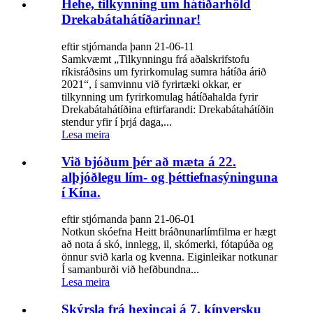
Hehe, tilkynning um hátíðarhöld
Drekabátahátíðarinnar!
eftir stjórnanda þann 21-06-11
Samkvæmt „Tilkynningu frá aðalskrifstofu
ríkisráðsins um fyrirkomulag sumra hátíða árið
2021“, í samvinnu við fyrirtæki okkar, er
tilkynning um fyrirkomulag hátíðahalda fyrir
Drekabátahátíðina eftirfarandi: Drekabátahátíðin
stendur yfir í þrjá daga,...
Lesa meira
Við bjóðum þér að mæta á 22.
alþjóðlegu lím- og þéttiefnasýninguna
í Kína.
eftir stjórnanda þann 21-06-01
Notkun skóefna Heitt bráðnunarlímfilma er hægt
að nota á skó, innlegg, il, skómerki, fótapúða og
önnur svið karla og kvenna. Eiginleikar notkunar
Í samanburði við hefðbundna...
Lesa meira
Skýrsla frá hexincai á 7. kínversku