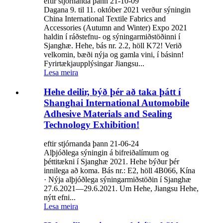
eftir stjórnanda þann 21-10-09
Dagana 9. til 11. október 2021 verður sýningin
China International Textile Fabrics and
Accessories (Autumn and Winter) Expo 2021
haldin í ráðstefnu- og sýningarmiðstöðinni í
Sjanghæ. Hehe, bás nr. 2.2, höll K72! Verið
velkomin, bæði nýja og gamla vini, í básinn!
Fyrirtækjaupplýsingar Jiangsu...
Lesa meira
Hehe deilir, býð þér að taka þátt í
Shanghai International Automobile
Adhesive Materials and Sealing
Technology Exhibition!
eftir stjórnanda þann 21-06-24
Alþjóðlega sýningin á bifreiðalímum og
þéttitækni í Sjanghæ 2021. Hehe býður þér
innilega að koma. Bás nr.: E2, höll 4B066, Kína
· Nýja alþjóðlega sýningarmiðstöðin í Sjanghæ
27.6.2021—29.6.2021. Um Hehe, Jiangsu Hehe,
nýtt efni...
Lesa meira