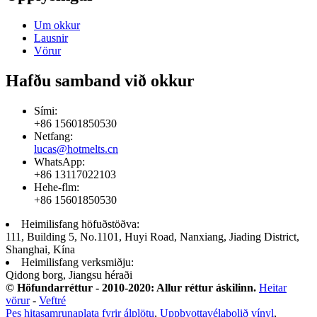
Um okkur
Lausnir
Vörur
Hafðu samband við okkur
Sími:
+86 15601850530
Netfang:
lucas@hotmelts.cn
WhatsApp:
+86 13117022103
Hehe-flm:
+86 15601850530
Heimilisfang höfuðstöðva:
111, Building 5, No.1101, Huyi Road, Nanxiang, Jiading District,
Shanghai, Kína
Heimilisfang verksmiðju:
Qidong borg, Jiangsu héraði
© Höfundarréttur - 2010-2020: Allur réttur áskilinn.
Heitar
vörur
-
Veftré
Pes hitasamrunaplata fyrir álplötu
,
Uppþvottavélaþolið vínyl
,