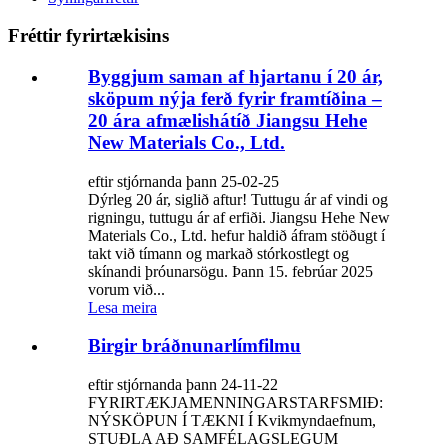
Fréttir fyrirtækisins
Byggjum saman af hjartanu í 20 ár,
sköpum nýja ferð fyrir framtíðina –
20 ára afmælishátíð Jiangsu Hehe
New Materials Co., Ltd.
eftir stjórnanda þann 25-02-25
Dýrleg 20 ár, siglið aftur! Tuttugu ár af vindi og
rigningu, tuttugu ár af erfiði. Jiangsu Hehe New
Materials Co., Ltd. hefur haldið áfram stöðugt í
takt við tímann og markað stórkostlegt og
skínandi þróunarsögu. Þann 15. febrúar 2025
vorum við...
Lesa meira
Birgir bráðnunarlímfilmu
eftir stjórnanda þann 24-11-22
FYRIRTÆKJAMENNINGARSTARFSMIÐ:
NÝSKÖPUN Í TÆKNI Í Kvikmyndaefnum,
STUÐLA AÐ SAMFÉLAGSLEGUM