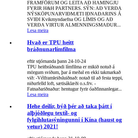
FRAMFÖRUM OG LEITA AÐ HAMINGJU
FYRIR H&H PARTNERS. SÝN: AÐ VERÐA
NÝSKÖPUNARVIÐMÆTI IÐNAÐARINS Á
SVIÐI Kvikmyndaefna OG LÍMIS OG AÐ
VERÐA VIRTUR ALMENNINGSMAÐUR...
Lesa meira
Hvað er TPU heitt
bráðnunarlímfilma
eftir stjórnanda þann 24-10-24
TPU heitbráðnandi límfilma er mikið notuð á
mörgum sviðum, þar á meðal en ekki takmarkað
við: -Vélframleiðsluiðnað: notað til að festa teppi,
niðurfelld loft, sætisáklæði o.s.frv. -
Fatnaðariðnaður: hentugur fyrir óaðfinnanlegar...
Lesa meira
Hehe deilir, býð þér að taka þátt í
alþjóðlegu textíl- og
fylgihlutasýningunni í Kína (haust og
vetur) 2021!