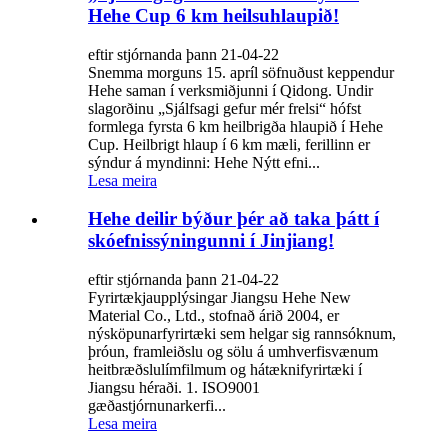
Hehe Cup 6 km heilsuhlaupið!
eftir stjórnanda þann 21-04-22
Snemma morguns 15. apríl söfnuðust keppendur
Hehe saman í verksmiðjunni í Qidong. Undir
slagorðinu „Sjálfsagi gefur mér frelsi“ hófst
formlega fyrsta 6 km heilbrigða hlaupið í Hehe
Cup. Heilbrigt hlaup í 6 km mæli, ferillinn er
sýndur á myndinni: Hehe Nýtt efni...
Lesa meira
Hehe deilir býður þér að taka þátt í
skóefnissýningunni í Jinjiang!
eftir stjórnanda þann 21-04-22
Fyrirtækjaupplýsingar Jiangsu Hehe New
Material Co., Ltd., stofnað árið 2004, er
nýsköpunarfyrirtæki sem helgar sig rannsóknum,
þróun, framleiðslu og sölu á umhverfisvænum
heitbræðslulímfilmum og hátæknifyrirtæki í
Jiangsu héraði. 1. ISO9001
gæðastjórnunarkerfi...
Lesa meira