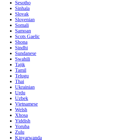
Sesotho
Sinhala
Slovak
Slovenian
Somali
Samoan
Scots Gaelic
Shona
Sindhi
Sundanese
Swahili
Tajik
Tamil
Telugu
Thai
Ukrainian
Urdu
Uzbek
Vietnamese
Welsh
Xhosa
Yiddish
Yoruba
Zulu
Kinyarwanda