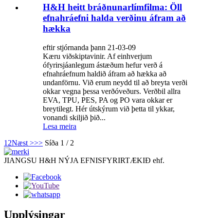
H&H heitt bráðnunarlímfilma: Öll
efnahráefni halda verðinu áfram að
hækka
eftir stjórnanda þann 21-03-09
Kæru viðskiptavinir. Af einhverjum
ófyrirsjáanlegum ástæðum hefur verð á
efnahráefnum haldið áfram að hækka að
undanförnu. Við erum neydd til að breyta verði
okkar vegna þessa verðóveðurs. Verðbil allra
EVA, TPU, PES, PA og PO vara okkar er
breytilegt. Hér útskýrum við þetta til ykkar,
vonandi skiljið þið...
Lesa meira
1
2
Næst >
>>
Síða 1 / 2
JIANGSU H&H NÝJA EFNISFYRIRTÆKIÐ ehf.
Upplýsingar