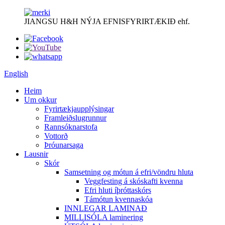
JIANGSU H&H NÝJA EFNISFYRIRTÆKIÐ ehf.
English
Heim
Um okkur
Fyrirtækjaupplýsingar
Framleiðslugrunnur
Rannsóknarstofa
Vottorð
Þróunarsaga
Lausnir
Skór
Samsetning og mótun á efri/vöndru hluta
Veggfesting á skóskafti kvenna
Efri hluti íþróttaskórs
Támótun kvennaskóa
INNLEGAR LAMINAÐ
MILLISÓLA laminering