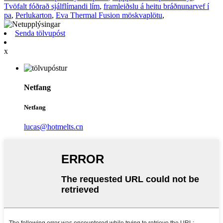
Tvöfalt fóðrað sjálflímandi lím
,
framleiðslu á heitu bráðnunarvef í
pa
,
Perlukarton
,
Eva Thermal Fusion möskvaplötu
,
Senda tölvupóst
x
Netfang
Netfang
lucas@hotmelts.cn