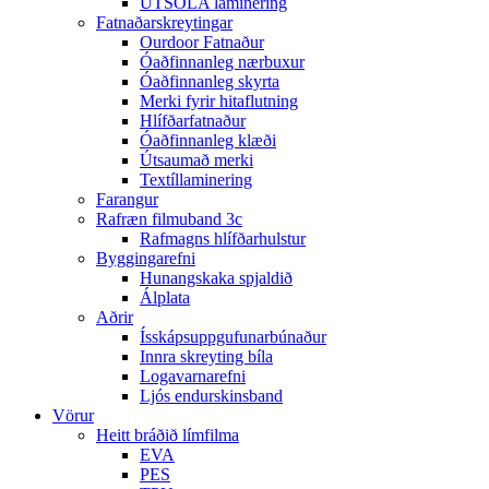
ÚTSÓLA laminering
Fatnaðarskreytingar
Ourdoor Fatnaður
Óaðfinnanleg nærbuxur
Óaðfinnanleg skyrta
Merki fyrir hitaflutning
Hlífðarfatnaður
Óaðfinnanleg klæði
Útsaumað merki
Textíllaminering
Farangur
Rafræn filmuband 3c
Rafmagns hlífðarhulstur
Byggingarefni
Hunangskaka spjaldið
Álplata
Aðrir
Ísskápsuppgufunarbúnaður
Innra skreyting bíla
Logavarnarefni
Ljós endurskinsband
Vörur
Heitt bráðið límfilma
EVA
PES