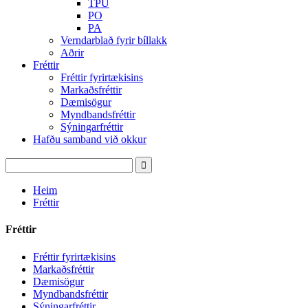
TPU
PO
PA
Verndarblað fyrir bíllakk
Aðrir
Fréttir
Fréttir fyrirtækisins
Markaðsfréttir
Dæmisögur
Myndbandsfréttir
Sýningarfréttir
Hafðu samband við okkur
Heim
Fréttir
Fréttir
Fréttir fyrirtækisins
Markaðsfréttir
Dæmisögur
Myndbandsfréttir
Sýningarfréttir