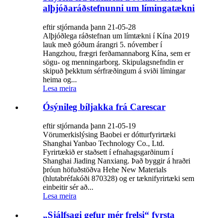
alþjóðaráðstefnunni um límingatækni
eftir stjórnanda þann 21-05-28
Alþjóðlega ráðstefnan um límtækni í Kína 2019
lauk með góðum árangri 5. nóvember í
Hangzhou, frægri ferðamannaborg Kína, sem er
sögu- og menningarborg. Skipulagsnefndin er
skipuð þekktum sérfræðingum á sviði límingar
heima og...
Lesa meira
Ósýnileg bíljakka frá Carescar
eftir stjórnanda þann 21-05-19
Vörumerkislýsing Baobei er dótturfyrirtæki
Shanghai Yanbao Technology Co., Ltd.
Fyrirtækið er staðsett í efnahagsgarðinum í
Shanghai Jiading Nanxiang. Það byggir á hraðri
þróun höfuðstöðva Hehe New Materials
(hlutabréfakóði 870328) og er tæknifyrirtæki sem
einbeitir sér að...
Lesa meira
„Sjálfsagi gefur mér frelsi“ fyrsta