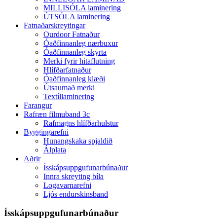
MILLISÓLA laminering
ÚTSÓLA laminering
Fatnaðarskreytingar
Ourdoor Fatnaður
Óaðfinnanleg nærbuxur
Óaðfinnanleg skyrta
Merki fyrir hitaflutning
Hlífðarfatnaður
Óaðfinnanleg klæði
Útsaumað merki
Textíllaminering
Farangur
Rafræn filmuband 3c
Rafmagns hlífðarhulstur
Byggingarefni
Hunangskaka spjaldið
Álplata
Aðrir
Ísskápsuppgufunarbúnaður
Innra skreyting bíla
Logavarnarefni
Ljós endurskinsband
Ísskápsuppgufunarbúnaður