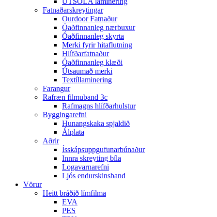
ÚTSÓLA laminering
Fatnaðarskreytingar
Ourdoor Fatnaður
Óaðfinnanleg nærbuxur
Óaðfinnanleg skyrta
Merki fyrir hitaflutning
Hlífðarfatnaður
Óaðfinnanleg klæði
Útsaumað merki
Textíllaminering
Farangur
Rafræn filmuband 3c
Rafmagns hlífðarhulstur
Byggingarefni
Hunangskaka spjaldið
Álplata
Aðrir
Ísskápsuppgufunarbúnaður
Innra skreyting bíla
Logavarnarefni
Ljós endurskinsband
Vörur
Heitt bráðið límfilma
EVA
PES