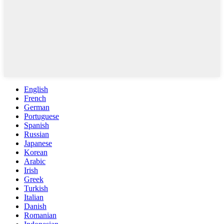
English
French
German
Portuguese
Spanish
Russian
Japanese
Korean
Arabic
Irish
Greek
Turkish
Italian
Danish
Romanian