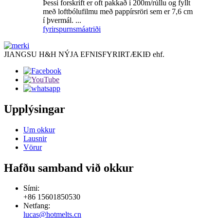
Þessi forskrift er oft pakkað í 200m/rúllu og fyllt
með loftbólufilmu með pappírsröri sem er 7,6 cm
í þvermál. ...
fyrirspurn
smáatriði
JIANGSU H&H NÝJA EFNISFYRIRTÆKIÐ ehf.
Upplýsingar
Um okkur
Lausnir
Vörur
Hafðu samband við okkur
Sími:
+86 15601850530
Netfang:
lucas@hotmelts.cn