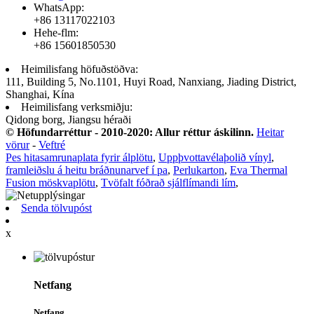
WhatsApp:
+86 13117022103
Hehe-flm:
+86 15601850530
Heimilisfang höfuðstöðva:
111, Building 5, No.1101, Huyi Road, Nanxiang, Jiading District,
Shanghai, Kína
Heimilisfang verksmiðju:
Qidong borg, Jiangsu héraði
© Höfundarréttur - 2010-2020: Allur réttur áskilinn.
Heitar
vörur
-
Veftré
Pes hitasamrunaplata fyrir álplötu
,
Uppþvottavélaþolið vínyl
,
framleiðslu á heitu bráðnunarvef í pa
,
Perlukarton
,
Eva Thermal
Fusion möskvaplötu
,
Tvöfalt fóðrað sjálflímandi lím
,
Senda tölvupóst
x
Netfang
Netfang