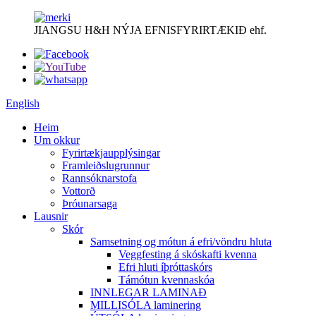
JIANGSU H&H NÝJA EFNISFYRIRTÆKIÐ ehf.
English
Heim
Um okkur
Fyrirtækjaupplýsingar
Framleiðslugrunnur
Rannsóknarstofa
Vottorð
Þróunarsaga
Lausnir
Skór
Samsetning og mótun á efri/vöndru hluta
Veggfesting á skóskafti kvenna
Efri hluti íþróttaskórs
Támótun kvennaskóa
INNLEGAR LAMINAÐ
MILLISÓLA laminering