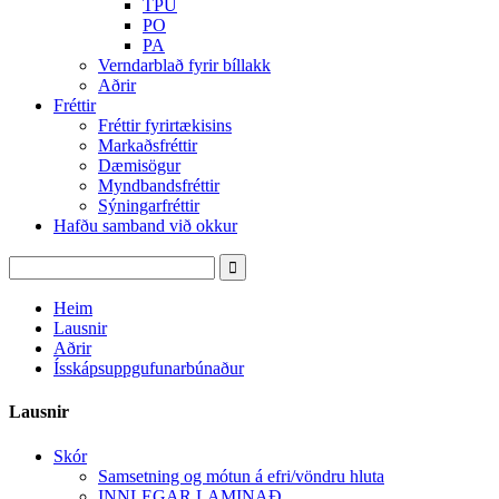
TPU
PO
PA
Verndarblað fyrir bíllakk
Aðrir
Fréttir
Fréttir fyrirtækisins
Markaðsfréttir
Dæmisögur
Myndbandsfréttir
Sýningarfréttir
Hafðu samband við okkur
Heim
Lausnir
Aðrir
Ísskápsuppgufunarbúnaður
Lausnir
Skór
Samsetning og mótun á efri/vöndru hluta
INNLEGAR LAMINAÐ