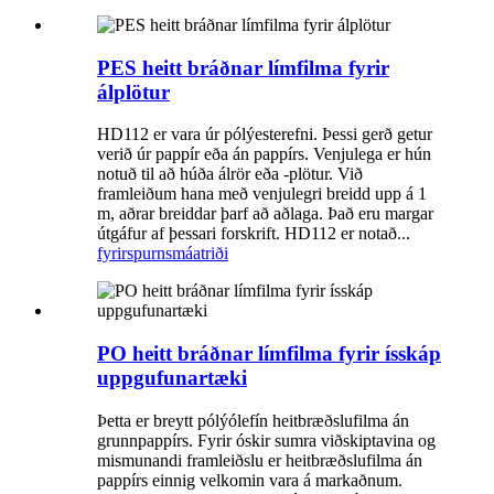
PES heitt bráðnar límfilma fyrir
álplötur
HD112 er vara úr pólýesterefni. Þessi gerð getur
verið úr pappír eða án pappírs. Venjulega er hún
notuð til að húða álrör eða -plötur. Við
framleiðum hana með venjulegri breidd upp á 1
m, aðrar breiddar þarf að aðlaga. Það eru margar
útgáfur af þessari forskrift. HD112 er notað...
fyrirspurn
smáatriði
PO heitt bráðnar límfilma fyrir ísskáp
uppgufunartæki
Þetta er breytt pólýólefín heitbræðslufilma án
grunnpappírs. Fyrir óskir sumra viðskiptavina og
mismunandi framleiðslu er heitbræðslufilma án
pappírs einnig velkomin vara á markaðnum.