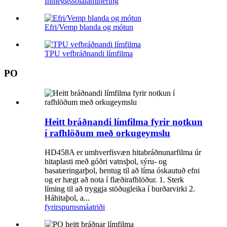
Innleggssólalaminering
Efri/Vemp blanda og mótun
TPU vefbráðnandi límfilma
PO
Heitt bráðnandi límfilma fyrir notkun
í rafhlöðum með orkugeymslu
HD458A er umhverfisvæn hitabráðnunarfilma úr
hitaplasti með góðri vatnsþol, sýru- og
basatæringarþol, hentug til að líma óskautuð efni
og er hægt að nota í flæðirafhlöður. 1. Sterk
líming til að tryggja stöðugleika í burðarvirki 2.
Háhitaþol, a...
fyrirspurn
smáatriði