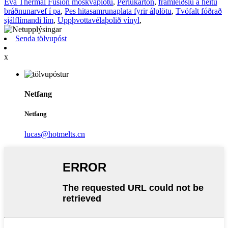
Eva Thermal Fusion möskvaplötu
,
Perlukarton
,
framleiðslu á heitu
bráðnunarvef í pa
,
Pes hitasamrunaplata fyrir álplötu
,
Tvöfalt fóðrað
sjálflímandi lím
,
Uppþvottavélaþolið vínyl
,
Senda tölvupóst
x
Netfang
Netfang
lucas@hotmelts.cn