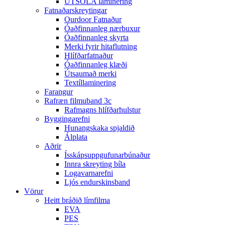
ÚTSÓLA laminering
Fatnaðarskreytingar
Ourdoor Fatnaður
Óaðfinnanleg nærbuxur
Óaðfinnanleg skyrta
Merki fyrir hitaflutning
Hlífðarfatnaður
Óaðfinnanleg klæði
Útsaumað merki
Textíllaminering
Farangur
Rafræn filmuband 3c
Rafmagns hlífðarhulstur
Byggingarefni
Hunangskaka spjaldið
Álplata
Aðrir
Ísskápsuppgufunarbúnaður
Innra skreyting bíla
Logavarnarefni
Ljós endurskinsband
Vörur
Heitt bráðið límfilma
EVA
PES