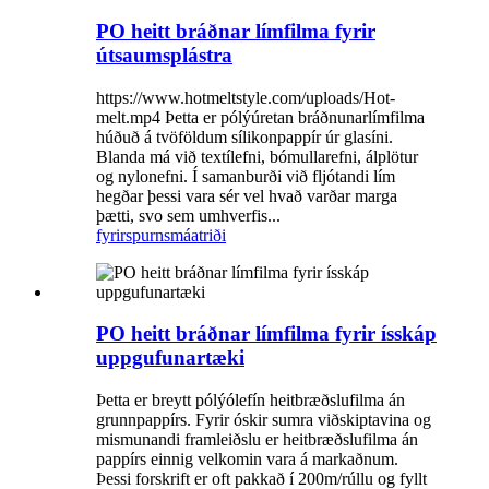
PO heitt bráðnar límfilma fyrir
útsaumsplástra
https://www.hotmeltstyle.com/uploads/Hot-
melt.mp4 Þetta er pólýúretan bráðnunarlímfilma
húðuð á tvöföldum sílikonpappír úr glasíni.
Blanda má við textílefni, bómullarefni, álplötur
og nylonefni. Í samanburði við fljótandi lím
hegðar þessi vara sér vel hvað varðar marga
þætti, svo sem umhverfis...
fyrirspurn
smáatriði
PO heitt bráðnar límfilma fyrir ísskáp
uppgufunartæki
Þetta er breytt pólýólefín heitbræðslufilma án
grunnpappírs. Fyrir óskir sumra viðskiptavina og
mismunandi framleiðslu er heitbræðslufilma án
pappírs einnig velkomin vara á markaðnum.
Þessi forskrift er oft pakkað í 200m/rúllu og fyllt