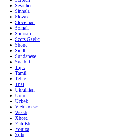
Sesotho
Sinhala
Slovak
Slovenian
Somali
Samoan
Scots Gaelic
Shona
Sindhi
Sundanese
Swahili
Tajik
Tamil
Telugu
Thai
Ukrainian
Urdu
Uzbek
Vietnamese
Welsh
Xhosa
Yiddish
Yoruba
Zulu