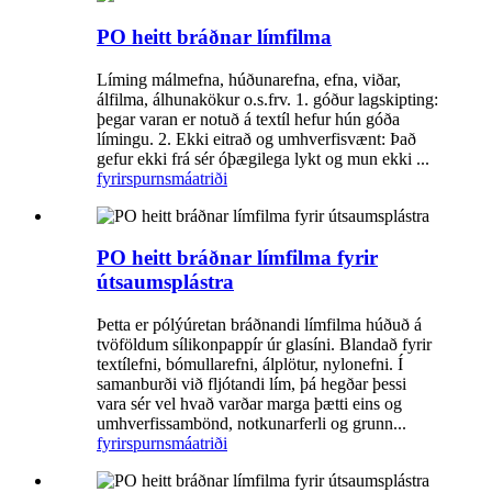
PO heitt bráðnar límfilma
Líming málmefna, húðunarefna, efna, viðar,
álfilma, álhunakökur o.s.frv. 1. góður lagskipting:
þegar varan er notuð á textíl hefur hún góða
límingu. 2. Ekki eitrað og umhverfisvænt: Það
gefur ekki frá sér óþægilega lykt og mun ekki ...
fyrirspurn
smáatriði
PO heitt bráðnar límfilma fyrir
útsaumsplástra
Þetta er pólýúretan bráðnandi límfilma húðuð á
tvöföldum sílikonpappír úr glasíni. Blandað fyrir
textílefni, bómullarefni, álplötur, nylonefni. Í
samanburði við fljótandi lím, þá hegðar þessi
vara sér vel hvað varðar marga þætti eins og
umhverfissambönd, notkunarferli og grunn...
fyrirspurn
smáatriði