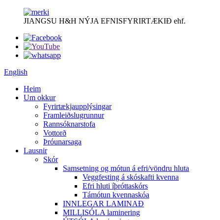
JIANGSU H&H NÝJA EFNISFYRIRTÆKIÐ ehf.
English
Heim
Um okkur
Fyrirtækjaupplýsingar
Framleiðslugrunnur
Rannsóknarstofa
Vottorð
Þróunarsaga
Lausnir
Skór
Samsetning og mótun á efri/vöndru hluta
Veggfesting á skóskafti kvenna
Efri hluti íþróttaskórs
Támótun kvennaskóa
INNLEGAR LAMINAÐ
MILLISÓLA laminering