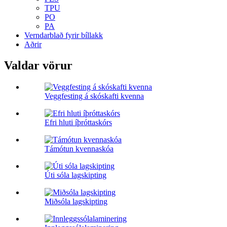
TPU
PO
PA
Verndarblað fyrir bíllakk
Aðrir
Valdar vörur
Veggfesting á skóskafti kvenna
Efri hluti íþróttaskórs
Támótun kvennaskóa
Úti sóla lagskipting
Miðsóla lagskipting