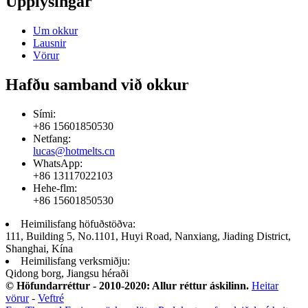
Upplýsingar
Um okkur
Lausnir
Vörur
Hafðu samband við okkur
Sími:
+86 15601850530
Netfang:
lucas@hotmelts.cn
WhatsApp:
+86 13117022103
Hehe-flm:
+86 15601850530
Heimilisfang höfuðstöðva:
111, Building 5, No.1101, Huyi Road, Nanxiang, Jiading District,
Shanghai, Kína
Heimilisfang verksmiðju:
Qidong borg, Jiangsu héraði
© Höfundarréttur - 2010-2020: Allur réttur áskilinn.
Heitar
vörur
-
Veftré