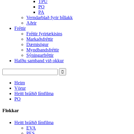
TPU
PO
PA
Verndarblað fyrir bíllakk
Aðrir
Fréttir
Fréttir fyrirtækisins
Markaðsfréttir
Dæmisögur
Myndbandsfréttir
Sýningarfréttir
Hafðu samband við okkur
Heim
Vörur
Heitt bráðið límfilma
PO
Flokkar
Heitt bráðið límfilma
EVA
PES