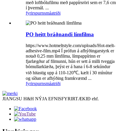
með loftbólufilmu með pappírsröri sem er 7,6 cm
í þvermál. ...
fyrirspurn
smáatriði
PO heitt bráðnandi límfilma
https://www.hotmeltstyle.com/uploads/Hot-melt-
adhesive-film.mp4 Í prófun á afhýðingarstyrk er
notað 0,25 mm límfilma, límpappírinn er
fjarlægður af filmunni, hún er sett á milli tveggja
bómullarklæða, þrýst er á hana í 6-8 sekúndur
við hitastig upp á 110-120℃, kælt í 30 mínútur
og síðan er afhýðing framkvæmd ...
fyrirspurn
smáatriði
JIANGSU H&H NÝJA EFNISFYRIRTÆKIÐ ehf.