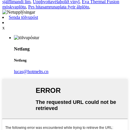
sjálflímandi lím
,
Uppþvottavélaþolið vínyl
,
Eva Thermal Fusion
möskvaplötu
,
Pes hitasamrunaplata fyrir álplötu
,
Senda tölvupóst
x
Netfang
Netfang
lucas@hotmelts.cn