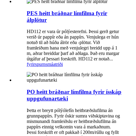
PES heitt bráðnar límfilma fyrir
álplötur
HD112 er vara úr pólýesterefni. Þessi gerð getur
verið úr pappír eða án pappírs. Venjulega er hún
notuð til að húða álrör eða -plötur. Við
framleiðum hana með venjulegri breidd upp á 1
m, aðrar breiddar þarf að aðlaga. Það eru margar
útgáfur af þessari forskrift. HD112 er notað...
fyrirspurn
smáatriði
PO heitt bráðnar límfilma fyrir ísskáp
uppgufunartæki
Þetta er breytt pólýólefín heitbræðslufilma án
grunnpappírs. Fyrir óskir sumra viðskiptavina og
mismunandi framleiðslu er heitbræðslufilma án
pappírs einnig velkomin vara á markaðnum.
Þessi forskrift er oft pakkað í 200m/rúllu og fyllt