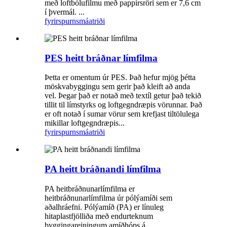
með loftbólufilmu með pappírsröri sem er 7,6 cm
í þvermál. ...
fyrirspurn
smáatriði
PES heitt bráðnar límfilma
Þetta er omentum úr PES. Það hefur mjög þétta
möskvabyggingu sem gerir það kleift að anda
vel. Þegar það er notað með textíl getur það tekið
tillit til límstyrks og loftgegndræpis vörunnar. Það
er oft notað í sumar vörur sem krefjast tiltölulega
mikillar loftgegndræpis...
fyrirspurn
smáatriði
PA heitt bráðnandi límfilma
PA heitbráðnunarlímfilma er
heitbráðnunarlímfilma úr pólýamíði sem
aðalhráefni. Pólýamíð (PA) er línuleg
hitaplastfjölliða með endurteknum
byggingareiningum amíðhóps á