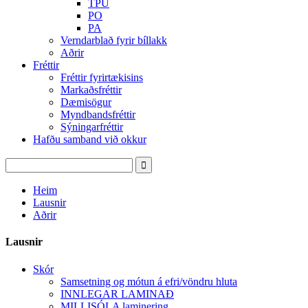
TPU
PO
PA
Verndarblað fyrir bíllakk
Aðrir
Fréttir
Fréttir fyrirtækisins
Markaðsfréttir
Dæmisögur
Myndbandsfréttir
Sýningarfréttir
Hafðu samband við okkur
Heim
Lausnir
Aðrir
Lausnir
Skór
Samsetning og mótun á efri/vöndru hluta
INNLEGAR LAMINAÐ
MILLISÓLA laminering