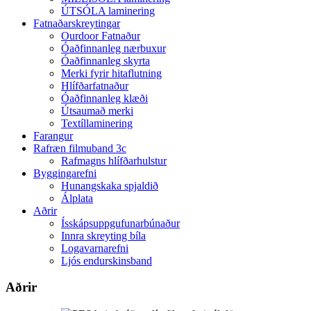
ÚTSÓLA laminering
Fatnaðarskreytingar
Ourdoor Fatnaður
Óaðfinnanleg nærbuxur
Óaðfinnanleg skyrta
Merki fyrir hitaflutning
Hlífðarfatnaður
Óaðfinnanleg klæði
Útsaumað merki
Textíllaminering
Farangur
Rafræn filmuband 3c
Rafmagns hlífðarhulstur
Byggingarefni
Hunangskaka spjaldið
Álplata
Aðrir
Ísskápsuppgufunarbúnaður
Innra skreyting bíla
Logavarnarefni
Ljós endurskinsband
Aðrir