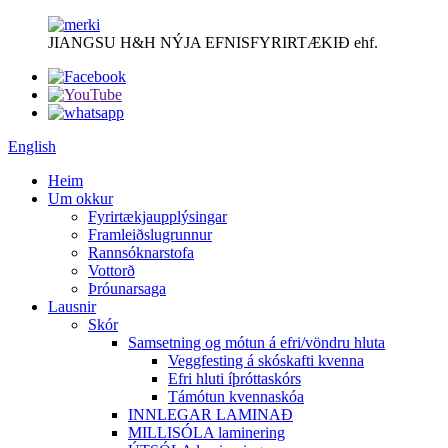
JIANGSU H&H NÝJA EFNISFYRIRTÆKIÐ ehf.
English
Heim
Um okkur
Fyrirtækjaupplýsingar
Framleiðslugrunnur
Rannsóknarstofa
Vottorð
Þróunarsaga
Lausnir
Skór
Samsetning og mótun á efri/vöndru hluta
Veggfesting á skóskafti kvenna
Efri hluti íþróttaskórs
Támótun kvennaskóa
INNLEGAR LAMINAÐ
MILLISÓLA laminering