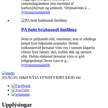
sameindagrindinni sem myndast af
karboxýlsýrum og amínum. Vetnisatómin á ...
fyrirspurn
smáatriði
PA heitt bráðnandi límfilma
Þetta er pólýamíð efni, omentum, sem er aðallega
þróað fyrir háþróaða notendur. Helstu
notkunarsvið þessarar vöru eru í sumum hágæða
efnum fyrir fatnað, skó, óofinn dúk og samsett
efni. Helsta einkenni þessarar vöru er góð
loftgegndræpi. Þessi vara er g...
fyrirspurn
smáatriði
JIANGSU H&H NÝJA EFNISFYRIRTÆKIÐ ehf.
Upplýsingar