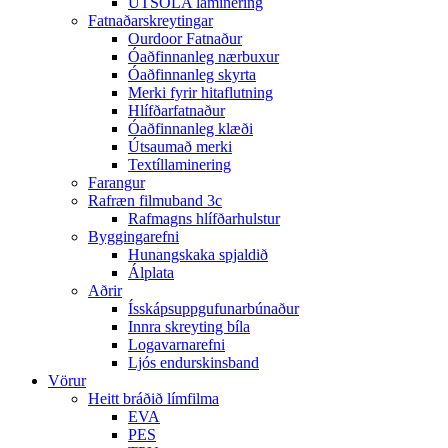
ÚTSÓLA laminering
Fatnaðarskreytingar
Ourdoor Fatnaður
Óaðfinnanleg nærbuxur
Óaðfinnanleg skyrta
Merki fyrir hitaflutning
Hlífðarfatnaður
Óaðfinnanleg klæði
Útsaumað merki
Textíllaminering
Farangur
Rafræn filmuband 3c
Rafmagns hlífðarhulstur
Byggingarefni
Hunangskaka spjaldið
Álplata
Aðrir
Ísskápsuppgufunarbúnaður
Innra skreyting bíla
Logavarnarefni
Ljós endurskinsband
Vörur
Heitt bráðið límfilma
EVA
PES