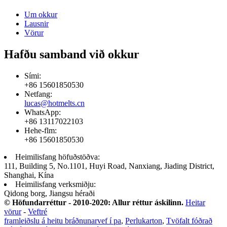
Um okkur
Lausnir
Vörur
Hafðu samband við okkur
Sími:
+86 15601850530
Netfang:
lucas@hotmelts.cn
WhatsApp:
+86 13117022103
Hehe-flm:
+86 15601850530
Heimilisfang höfuðstöðva:
111, Building 5, No.1101, Huyi Road, Nanxiang, Jiading District,
Shanghai, Kína
Heimilisfang verksmiðju:
Qidong borg, Jiangsu héraði
© Höfundarréttur - 2010-2020: Allur réttur áskilinn.
Heitar
vörur
-
Veftré
framleiðslu á heitu bráðnunarvef í pa
,
Perlukarton
,
Tvöfalt fóðrað