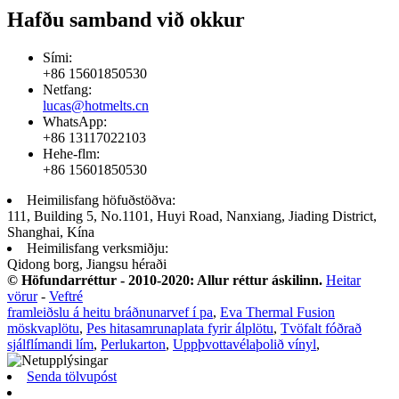
Hafðu samband við okkur
Sími:
+86 15601850530
Netfang:
lucas@hotmelts.cn
WhatsApp:
+86 13117022103
Hehe-flm:
+86 15601850530
Heimilisfang höfuðstöðva:
111, Building 5, No.1101, Huyi Road, Nanxiang, Jiading District,
Shanghai, Kína
Heimilisfang verksmiðju:
Qidong borg, Jiangsu héraði
© Höfundarréttur - 2010-2020: Allur réttur áskilinn.
Heitar
vörur
-
Veftré
framleiðslu á heitu bráðnunarvef í pa
,
Eva Thermal Fusion
möskvaplötu
,
Pes hitasamrunaplata fyrir álplötu
,
Tvöfalt fóðrað
sjálflímandi lím
,
Perlukarton
,
Uppþvottavélaþolið vínyl
,
Senda tölvupóst