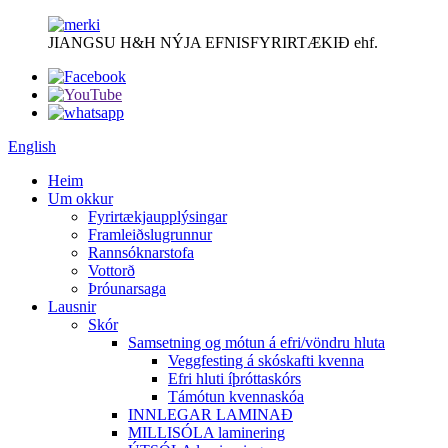
JIANGSU H&H NÝJA EFNISFYRIRTÆKIÐ ehf.
English
Heim
Um okkur
Fyrirtækjaupplýsingar
Framleiðslugrunnur
Rannsóknarstofa
Vottorð
Þróunarsaga
Lausnir
Skór
Samsetning og mótun á efri/vöndru hluta
Veggfesting á skóskafti kvenna
Efri hluti íþróttaskórs
Támótun kvennaskóa
INNLEGAR LAMINAÐ
MILLISÓLA laminering