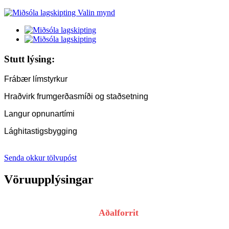
Stutt lýsing:
Frábær límstyrkur
Hraðvirk frumgerðasmíði og staðsetning
Langur opnunartími
Lághitastigsbygging
Senda okkur tölvupóst
Vöruupplýsingar
Aðalforrit