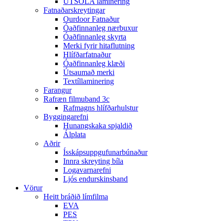
ÚTSÓLA laminering
Fatnaðarskreytingar
Ourdoor Fatnaður
Óaðfinnanleg nærbuxur
Óaðfinnanleg skyrta
Merki fyrir hitaflutning
Hlífðarfatnaður
Óaðfinnanleg klæði
Útsaumað merki
Textíllaminering
Farangur
Rafræn filmuband 3c
Rafmagns hlífðarhulstur
Byggingarefni
Hunangskaka spjaldið
Álplata
Aðrir
Ísskápsuppgufunarbúnaður
Innra skreyting bíla
Logavarnarefni
Ljós endurskinsband
Vörur
Heitt bráðið límfilma
EVA
PES