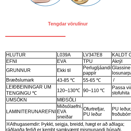
Tengdar vörulínur
HLUTUR
L039A
LV347E8
KALDT 
EFNI
EVA
TPU
Akrýl
Perlugljáandi
Glassine
GRUNNUR
Ekki til
pappír
losunarp
Bræðslumark
/
43-85 ℃
55-65 ℃
LEIÐBEININGAR UM
Passa vi
120~130℃
90~110 ℃
stofuhita
TENGINGU ℃
UMSÓKN
MIÐSÓLI
Miðsólaefni,
Ofurtrefjar,
PU leður
LAMINITERUNAREFNI
EVA
PU leður
froðubóm
sneiðar
※Athugasemdir: Þykkt, seigja, breidd, hægt er að aðlaga;
ráðlagða ferlið er kembt samkvæmt mismunandi búnaði.