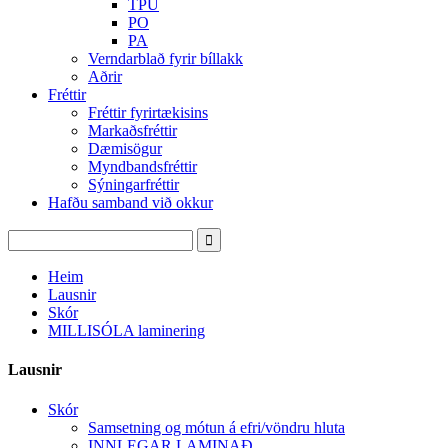
TPU
PO
PA
Verndarblað fyrir bíllakk
Aðrir
Fréttir
Fréttir fyrirtækisins
Markaðsfréttir
Dæmisögur
Myndbandsfréttir
Sýningarfréttir
Hafðu samband við okkur
Heim
Lausnir
Skór
MILLISÓLA laminering
Lausnir
Skór
Samsetning og mótun á efri/vöndru hluta
INNLEGAR LAMINAÐ