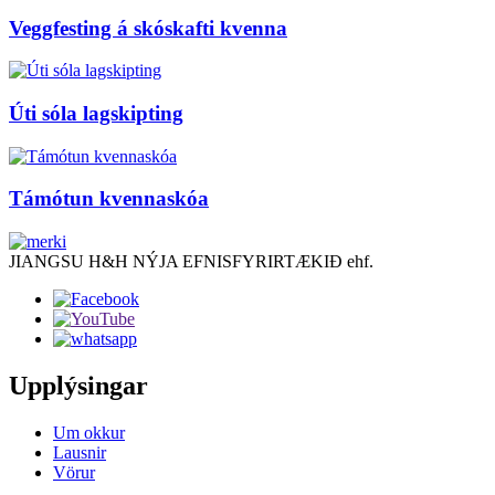
Veggfesting á skóskafti kvenna
Úti sóla lagskipting
Támótun kvennaskóa
JIANGSU H&H NÝJA EFNISFYRIRTÆKIÐ ehf.
Upplýsingar
Um okkur
Lausnir
Vörur