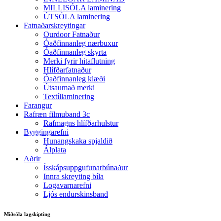
MILLISÓLA laminering
ÚTSÓLA laminering
Fatnaðarskreytingar
Ourdoor Fatnaður
Óaðfinnanleg nærbuxur
Óaðfinnanleg skyrta
Merki fyrir hitaflutning
Hlífðarfatnaður
Óaðfinnanleg klæði
Útsaumað merki
Textíllaminering
Farangur
Rafræn filmuband 3c
Rafmagns hlífðarhulstur
Byggingarefni
Hunangskaka spjaldið
Álplata
Aðrir
Ísskápsuppgufunarbúnaður
Innra skreyting bíla
Logavarnarefni
Ljós endurskinsband
Miðsóla lagskipting