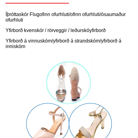
Íþróttaskór Flugofinn ofurhluti/ofinn ofurhluti/ósaumaður
ofurhluti
Yfirborð kvenskór / rörveggir / leðurskóyfirborð
Yfirborð á vinnuskóm/yfirborð á strandskóm/yfirborð á
inniskóm