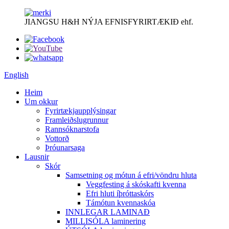
JIANGSU H&H NÝJA EFNISFYRIRTÆKIÐ ehf.
English
Heim
Um okkur
Fyrirtækjaupplýsingar
Framleiðslugrunnur
Rannsóknarstofa
Vottorð
Þróunarsaga
Lausnir
Skór
Samsetning og mótun á efri/vöndru hluta
Veggfesting á skóskafti kvenna
Efri hluti íþróttaskórs
Támótun kvennaskóa
INNLEGAR LAMINAÐ
MILLISÓLA laminering