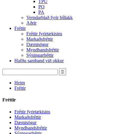
TPU
PO
PA
Verndarblað fyrir bíllakk
Aðrir
Fréttir
Fréttir fyrirtækisins
Markaðsfréttir
Dæmisögur
Myndbandsfréttir
Sýningarfréttir
Hafðu samband við okkur
Heim
Fréttir
Fréttir
Fréttir fyrirtækisins
Markaðsfréttir
Dæmisögur
Myndbandsfréttir
Sýningarfréttir