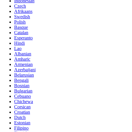
Indonesian
Czech
Afrikaans
Swedish
Polish
Basque
Catalan
Esperanto
Hindi
Lao
Albanian
Amharic
Armenian
Azerbaijani
Belarusian
Bengali
Bosnian
Bulgarian
Cebuano
Chichewa
Corsican
Croatian
Dutch
Estonian
Filipino