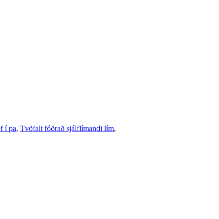
f í pa
,
Tvöfalt fóðrað sjálflímandi lím
,