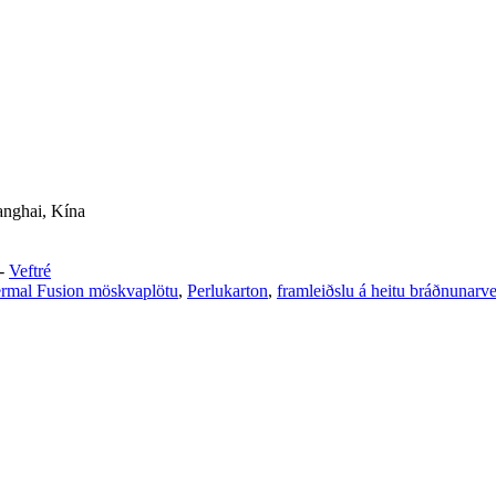
anghai, Kína
-
Veftré
rmal Fusion möskvaplötu
,
Perlukarton
,
framleiðslu á heitu bráðnunarve