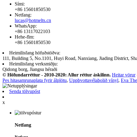
Sími:
+86 15601850530
Netfang:
lucas@hotmelts.cn
WhatsApp:
+86 13117022103
Hehe-flm:
+86 15601850530
Heimilisfang höfuðstöðva:
111, Building 5, No.1101, Huyi Road, Nanxiang, Jiading District, Sh
Heimilisfang verksmiðju:
Qidong borg, Jiangsu héraði
© Höfundarréttur - 2010-2020: Allur réttur áskilinn.
Heitar vörur
Pes hitasamrunaplata fyrir álplötu
,
Uppþvottavélaþolið vínyl
,
Eva The
Senda tölvupóst
x
Netfang
Netfang