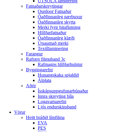
ÚTSÓLA laminering
Fatnaðarskreytingar
Ourdoor Fatnaður
Óaðfinnanleg nærbuxur
Óaðfinnanleg skyrta
Merki fyrir hitaflutning
Hlífðarfatnaður
Óaðfinnanleg klæði
Útsaumað merki
Textíllaminering
Farangur
Rafræn filmuband 3c
Rafmagns hlífðarhulstur
Byggingarefni
Hunangskaka spjaldið
Álplata
Aðrir
Ísskápsuppgufunarbúnaður
Innra skreyting bíla
Logavarnarefni
Ljós endurskinsband
Vörur
Heitt bráðið límfilma
EVA
PES