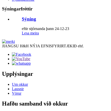
Sýningarfréttir
Sýning
eftir stjórnanda þann 24-12-23
Lesa meira
JIANGSU H&H NÝJA EFNISFYRIRTÆKIÐ ehf.
Upplýsingar
Um okkur
Lausnir
Vörur
Hafðu samband við okkur