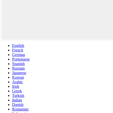
English
French
German
Portuguese
Spanish
Russian
Japanese
Korean
Arabic
Irish
Greek
Turkish
Italian
Danish
Romanian