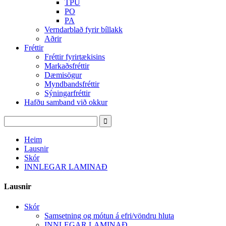
TPU
PO
PA
Verndarblað fyrir bíllakk
Aðrir
Fréttir
Fréttir fyrirtækisins
Markaðsfréttir
Dæmisögur
Myndbandsfréttir
Sýningarfréttir
Hafðu samband við okkur
Heim
Lausnir
Skór
INNLEGAR LAMINAÐ
Lausnir
Skór
Samsetning og mótun á efri/vöndru hluta
INNLEGAR LAMINAÐ