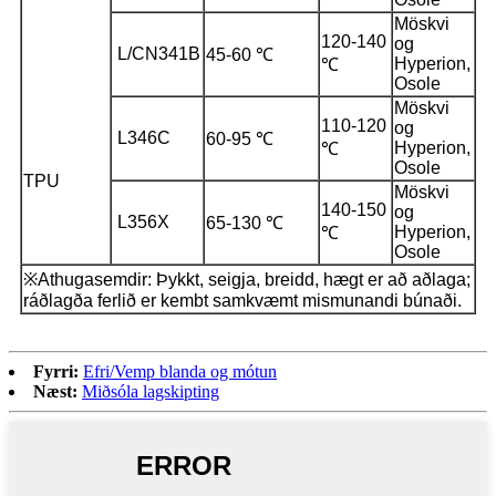
Möskvi
120-140
og
L/CN341B
45-60 ℃
Hyperion,
℃
Osole
Möskvi
110-120
og
L346C
60-95 ℃
Hyperion,
℃
Osole
TPU
Möskvi
140-150
og
L356X
65-130 ℃
Hyperion,
℃
Osole
※Athugasemdir: Þykkt, seigja, breidd, hægt er að aðlaga;
ráðlagða ferlið er kembt samkvæmt mismunandi búnaði.
Fyrri:
Efri/Vemp blanda og mótun
Næst:
Miðsóla lagskipting