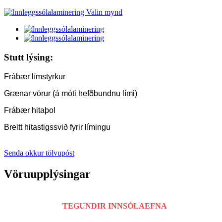
Stutt lýsing:
Frábær límstyrkur
Grænar vörur (á móti hefðbundnu lími)
Frábær hitaþol
Breitt hitastigssvið fyrir límingu
Senda okkur tölvupóst
Vöruupplýsingar
TEGUNDIR INNSÓLAEFNA