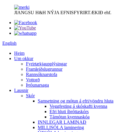
JIANGSU H&H NÝJA EFNISFYRIRTÆKIÐ ehf.
English
Heim
Um okkur
Fyrirtækjaupplýsingar
Framleiðslugrunnur
Rannsóknarstofa
Vottorð
Þróunarsaga
Lausnir
Skór
Samsetning og mótun á efri/vöndru hluta
Veggfesting á skóskafti kvenna
Efri hluti íþróttaskórs
Támótun kvennaskóa
INNLEGAR LAMINAÐ
MILLISÓLA laminering