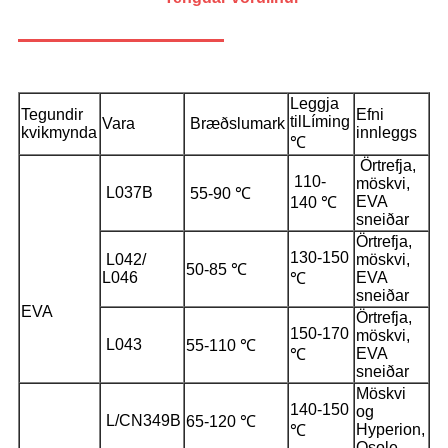
Leggja
Tegundir
Efni
til
Líming
Vara
Bræðslumark
kvikmynda
innleggs
℃
Örtrefja,
110-
möskvi,
L037B
55-90 ℃
EVA
140 ℃
sneiðar
Örtrefja,
130-150
L042/
möskvi,
50-85 ℃
L046
EVA
℃
sneiðar
EVA
Örtrefja,
150-170
möskvi,
L043
55-110 ℃
EVA
℃
sneiðar
Möskvi
140-150
og
L/CN349B
65-120 ℃
Hyperion,
℃
Osole