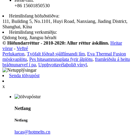
Hehe-flm:
+86 15601850530
Heimilisfang höfuðstöðva:
111, Building 5, No.1101, Huyi Road, Nanxiang, Jiading District,
Shanghai, Kína
Heimilisfang verksmiðju:
Qidong borg, Jiangsu héraði
© Höfundarréttur - 2010-2020: Allur réttur áskilinn.
Heitar
vörur
-
Veftré
Perlukarton
,
Tvöfalt fóðrað sjálflímandi lím
,
Eva Thermal Fusion
möskvaplötu
,
Pes hitasamrunaplata fyrir álplötu
,
framleiðslu á heitu
bráðnunarvef í pa
,
Uppþvottavélaþolið vínyl
,
Senda tölvupóst
x
Netfang
Netfang
lucas@hotmelts.cn