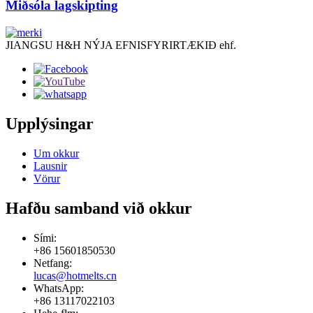
Miðsóla lagskipting
JIANGSU H&H NÝJA EFNISFYRIRTÆKIÐ ehf.
Upplýsingar
Um okkur
Lausnir
Vörur
Hafðu samband við okkur
Sími:
+86 15601850530
Netfang:
lucas@hotmelts.cn
WhatsApp:
+86 13117022103