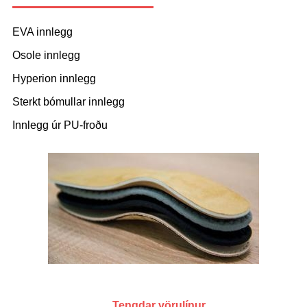
EVA innlegg
Osole innlegg
Hyperion innlegg
Sterkt bómullar innlegg
Innlegg úr PU-froðu
Tengdar vörulínur