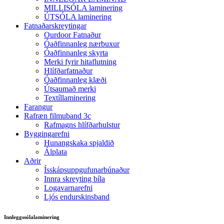
MILLISÓLA laminering
ÚTSÓLA laminering
Fatnaðarskreytingar
Ourdoor Fatnaður
Óaðfinnanleg nærbuxur
Óaðfinnanleg skyrta
Merki fyrir hitaflutning
Hlífðarfatnaður
Óaðfinnanleg klæði
Útsaumað merki
Textíllaminering
Farangur
Rafræn filmuband 3c
Rafmagns hlífðarhulstur
Byggingarefni
Hunangskaka spjaldið
Álplata
Aðrir
Ísskápsuppgufunarbúnaður
Innra skreyting bíla
Logavarnarefni
Ljós endurskinsband
Innleggssólalaminering