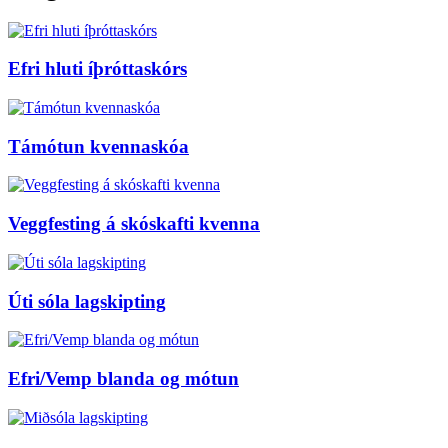
Efri hluti íþróttaskórs
Támótun kvennaskóa
Veggfesting á skóskafti kvenna
Úti sóla lagskipting
Efri/Vemp blanda og mótun