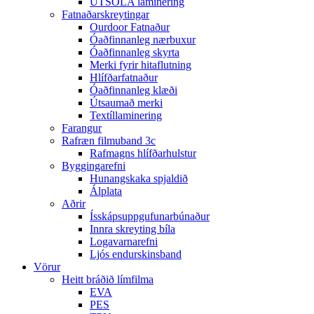
ÚTSÓLA laminering
Fatnaðarskreytingar
Ourdoor Fatnaður
Óaðfinnanleg nærbuxur
Óaðfinnanleg skyrta
Merki fyrir hitaflutning
Hlífðarfatnaður
Óaðfinnanleg klæði
Útsaumað merki
Textíllaminering
Farangur
Rafræn filmuband 3c
Rafmagns hlífðarhulstur
Byggingarefni
Hunangskaka spjaldið
Álplata
Aðrir
Ísskápsuppgufunarbúnaður
Innra skreyting bíla
Logavarnarefni
Ljós endurskinsband
Vörur
Heitt bráðið límfilma
EVA
PES