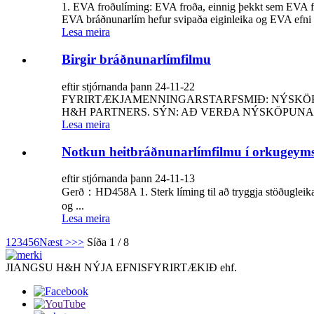
1. EVA froðulíming: EVA froða, einnig þekkt sem EVA fr
EVA bráðnunarlím hefur svipaða eiginleika og EVA efni o
Lesa meira
Birgir bráðnunarlímfilmu
eftir stjórnanda þann 24-11-22
FYRIRTÆKJAMENNINGARSTARFSMIÐ: NÝSKÖPU
H&H PARTNERS. SÝN: AÐ VERÐA NÝSKÖPUNAR
Lesa meira
Notkun heitbráðnunarlímfilmu í orkugeym
eftir stjórnanda þann 24-11-13
Gerð：HD458A 1. Sterk líming til að tryggja stöðugleika í
og ...
Lesa meira
1
2
3
4
5
6
Næst >
>>
Síða 1 / 8
JIANGSU H&H NÝJA EFNISFYRIRTÆKIÐ ehf.