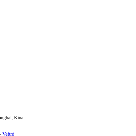
anghai, Kína
-
Veftré