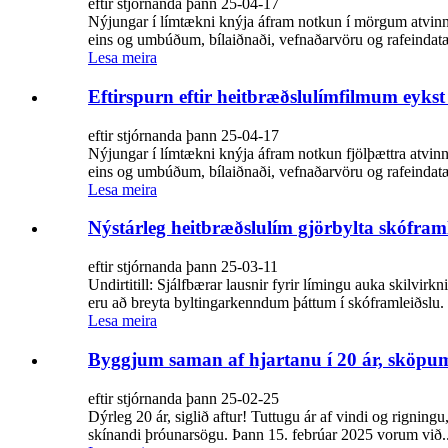
eftir stjórnanda þann 25-04-17
Nýjungar í límtækni knýja áfram notkun í mörgum atvinnu
eins og umbúðum, bílaiðnaði, vefnaðarvöru og rafeindatæk
Lesa meira
Eftirspurn eftir heitbræðslulímfilmum eyk
eftir stjórnanda þann 25-04-17
Nýjungar í límtækni knýja áfram notkun fjölþættra atvinn
eins og umbúðum, bílaiðnaði, vefnaðarvöru og rafeindatæk
Lesa meira
Nýstárleg heitbræðslulím gjörbylta skóframl
eftir stjórnanda þann 25-03-11
Undirtitill: Sjálfbærar lausnir fyrir límingu auka skilv
eru að breyta byltingarkenndum þáttum í skóframleiðslu. 
Lesa meira
Byggjum saman af hjartanu í 20 ár, sköpum 
eftir stjórnanda þann 25-02-25
Dýrleg 20 ár, siglið aftur! Tuttugu ár af vindi og rigning
skínandi þróunarsögu. Þann 15. febrúar 2025 vorum við..