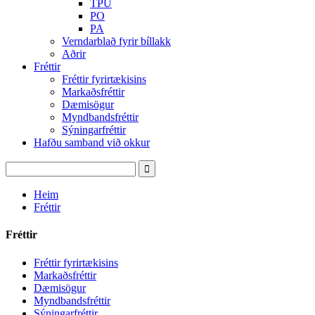
TPU
PO
PA
Verndarblað fyrir bíllakk
Aðrir
Fréttir
Fréttir fyrirtækisins
Markaðsfréttir
Dæmisögur
Myndbandsfréttir
Sýningarfréttir
Hafðu samband við okkur
Heim
Fréttir
Fréttir
Fréttir fyrirtækisins
Markaðsfréttir
Dæmisögur
Myndbandsfréttir
Sýningarfréttir