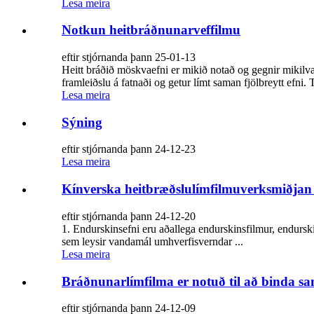
Lesa meira
Notkun heitbráðnunarveffilmu
eftir stjórnanda þann 25-01-13
Heitt bráðið möskvaefni er mikið notað og gegnir mikilv
framleiðslu á fatnaði og getur límt saman fjölbreytt efni. 
Lesa meira
Sýning
eftir stjórnanda þann 24-12-23
Lesa meira
Kínverska heitbræðslulímfilmuverksmiðjan
eftir stjórnanda þann 24-12-20
1. Endurskinsefni eru aðallega endurskinsfilmur, endursk
sem leysir vandamál umhverfisverndar ...
Lesa meira
Bráðnunarlímfilma er notuð til að binda s
eftir stjórnanda þann 24-12-09