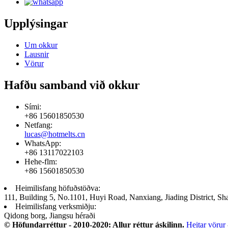
Upplýsingar
Um okkur
Lausnir
Vörur
Hafðu samband við okkur
Sími:
+86 15601850530
Netfang:
lucas@hotmelts.cn
WhatsApp:
+86 13117022103
Hehe-flm:
+86 15601850530
Heimilisfang höfuðstöðva:
111, Building 5, No.1101, Huyi Road, Nanxiang, Jiading District, Sh
Heimilisfang verksmiðju:
Qidong borg, Jiangsu héraði
© Höfundarréttur - 2010-2020: Allur réttur áskilinn.
Heitar vörur