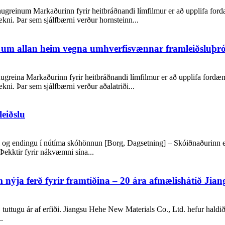
greinum Markaðurinn fyrir heitbráðnandi límfilmur er að upplifa ford
ni. Þar sem sjálfbærni verður hornsteinn...
st um allan heim vegna umhverfisvænnar framleiðsluþr
ugreina Markaðurinn fyrir heitbráðnandi límfilmur er að upplifa fordæ
ni. Þar sem sjálfbærni verður aðalatriði...
eiðslu
irkni og endingu í nútíma skóhönnun [Borg, Dagsetning] – Skóiðnaðurinn
Þekktir fyrir nákvæmni sína...
nýja ferð fyrir framtíðina – 20 ára afmælishátíð Jian
u, tuttugu ár af erfiði. Jiangsu Hehe New Materials Co., Ltd. hefur hald
.