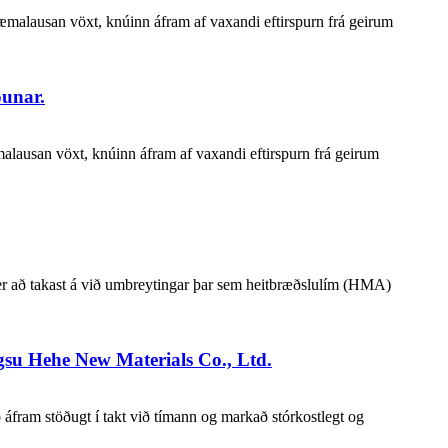
æmalausan vöxt, knúinn áfram af vaxandi eftirspurn frá geirum
óunar.
malausan vöxt, knúinn áfram af vaxandi eftirspurn frá geirum
 er að takast á við umbreytingar þar sem heitbræðslulím (HMA)
gsu Hehe New Materials Co., Ltd.
ið áfram stöðugt í takt við tímann og markað stórkostlegt og