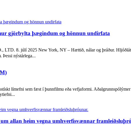
lmur gjörbylta þægindum og hönnun undirfata
júlí 2025 New York, NY – Hættið, nálar og þráður. Hljóðlát bylt
Þessi nýstárlega...
AM)
stískt límefni sem fæst í þunnfilmu eða vefjaformi. Aðalgrunnspólýmer 
tiefni...
st um allan heim vegna umhverfisvænnar framleiðsluþr