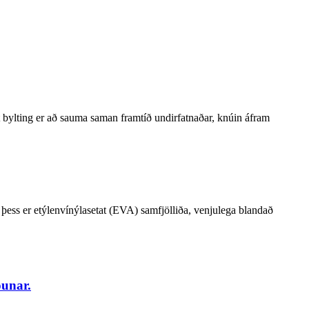
ing er að sauma saman framtíð undirfatnaðar, knúin áfram
þess er etýlenvínýlasetat (EVA) samfjölliða, venjulega blandað
óunar.