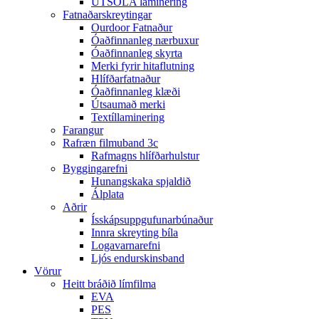
ÚTSÓLA laminering
Fatnaðarskreytingar
Ourdoor Fatnaður
Óaðfinnanleg nærbuxur
Óaðfinnanleg skyrta
Merki fyrir hitaflutning
Hlífðarfatnaður
Óaðfinnanleg klæði
Útsaumað merki
Textíllaminering
Farangur
Rafræn filmuband 3c
Rafmagns hlífðarhulstur
Byggingarefni
Hunangskaka spjaldið
Álplata
Aðrir
Ísskápsuppgufunarbúnaður
Innra skreyting bíla
Logavarnarefni
Ljós endurskinsband
Vörur
Heitt bráðið límfilma
EVA
PES