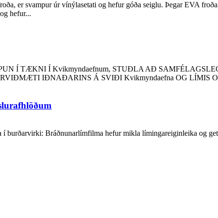
oða, er svampur úr vínýlasetati og hefur góða seiglu. Þegar EVA froða
g hefur...
N Í TÆKNI Í Kvikmyndaefnum, STUÐLA AÐ SAMFÉLAGSL
VIÐMÆTI IÐNAÐARINS Á SVIÐI Kvikmyndaefna OG LÍMIS
slurafhlöðum
 burðarvirki: Bráðnunarlímfilma hefur mikla límingareiginleika og getu