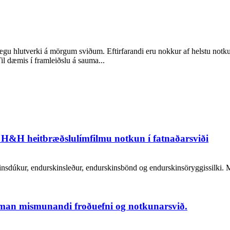
ægu hlutverki á mörgum sviðum. Eftirfarandi eru nokkur af helstu notku
Til dæmis í framleiðslu á sauma...
 H&H heitbræðslulímfilmu notkun í fatnaðarsviði
insdúkur, endurskinsleður, endurskinsbönd og endurskinsöryggissilki. M
aman mismunandi froðuefni og notkunarsvið.