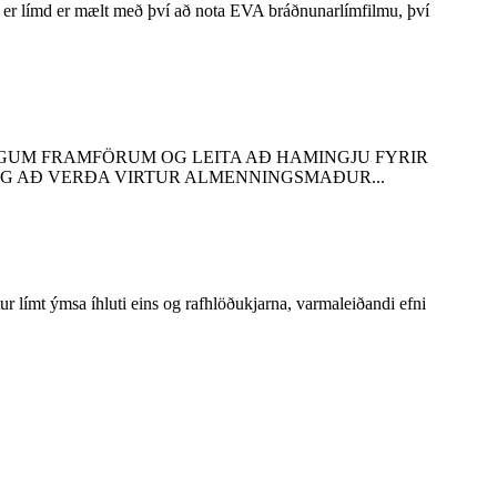
 er límd er mælt með því að nota EVA bráðnunarlímfilmu, því
EGUM FRAMFÖRUM OG LEITA AÐ HAMINGJU FYRIR
 OG AÐ VERÐA VIRTUR ALMENNINGSMAÐUR...
r límt ýmsa íhluti eins og rafhlöðukjarna, varmaleiðandi efni