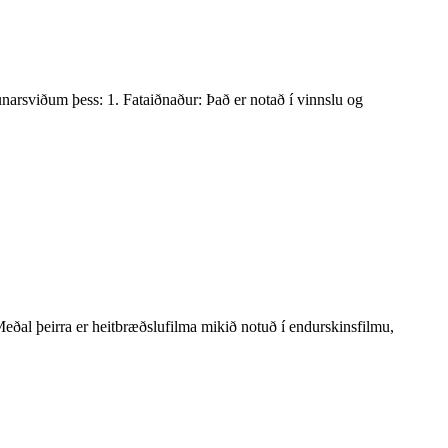
narsviðum þess: 1. Fataiðnaður: Það er notað í vinnslu og
eðal þeirra er heitbræðslufilma mikið notuð í endurskinsfilmu,