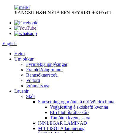
JIANGSU H&H NÝJA EFNISFYRIRTÆKIÐ ehf.
English
Heim
Um okkur
Fyrirtækjaupplýsingar
Framleiðslugrunnur
Rannsóknarstofa
Vottorð
Þróunarsaga
Lausnir
Skór
Samsetning og mótun á efri/vöndru hluta
Veggfesting á skóskafti kvenna
Efri hluti íþróttaskórs
Támótun kvennaskóa
INNLEGAR LAMINAÐ
MILLISÓLA laminering