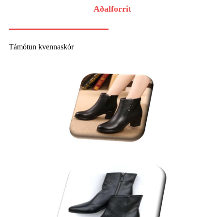
Aðalforrit
Támótun kvennaskór