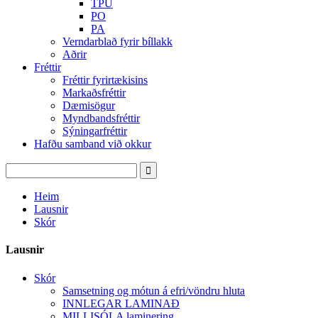
TPU
PO
PA
Verndarblað fyrir bíllakk
Aðrir
Fréttir
Fréttir fyrirtækisins
Markaðsfréttir
Dæmisögur
Myndbandsfréttir
Sýningarfréttir
Hafðu samband við okkur
Heim
Lausnir
Skór
Lausnir
Skór
Samsetning og mótun á efri/vöndru hluta
INNLEGAR LAMINAÐ
MILLISÓLA laminering