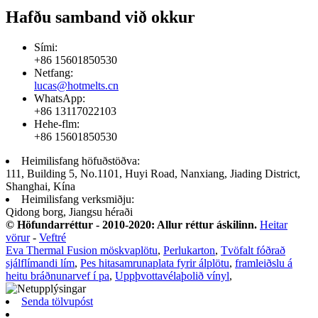
Hafðu samband við okkur
Sími:
+86 15601850530
Netfang:
lucas@hotmelts.cn
WhatsApp:
+86 13117022103
Hehe-flm:
+86 15601850530
Heimilisfang höfuðstöðva:
111, Building 5, No.1101, Huyi Road, Nanxiang, Jiading District,
Shanghai, Kína
Heimilisfang verksmiðju:
Qidong borg, Jiangsu héraði
© Höfundarréttur - 2010-2020: Allur réttur áskilinn.
Heitar
vörur
-
Veftré
Eva Thermal Fusion möskvaplötu
,
Perlukarton
,
Tvöfalt fóðrað
sjálflímandi lím
,
Pes hitasamrunaplata fyrir álplötu
,
framleiðslu á
heitu bráðnunarvef í pa
,
Uppþvottavélaþolið vínyl
,
Senda tölvupóst