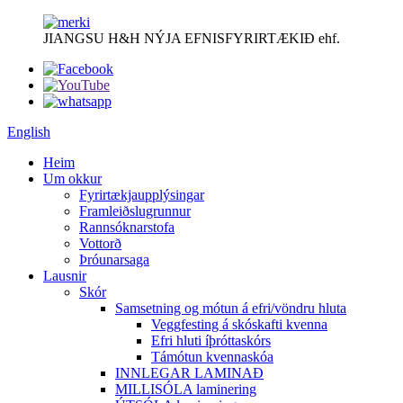
JIANGSU H&H NÝJA EFNISFYRIRTÆKIÐ ehf.
English
Heim
Um okkur
Fyrirtækjaupplýsingar
Framleiðslugrunnur
Rannsóknarstofa
Vottorð
Þróunarsaga
Lausnir
Skór
Samsetning og mótun á efri/vöndru hluta
Veggfesting á skóskafti kvenna
Efri hluti íþróttaskórs
Támótun kvennaskóa
INNLEGAR LAMINAÐ
MILLISÓLA laminering