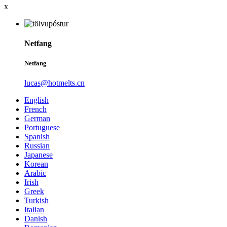
x
Netfang
Netfang
lucas@hotmelts.cn
English
French
German
Portuguese
Spanish
Russian
Japanese
Korean
Arabic
Irish
Greek
Turkish
Italian
Danish