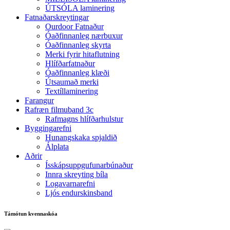
ÚTSÓLA laminering
Fatnaðarskreytingar
Ourdoor Fatnaður
Óaðfinnanleg nærbuxur
Óaðfinnanleg skyrta
Merki fyrir hitaflutning
Hlífðarfatnaður
Óaðfinnanleg klæði
Útsaumað merki
Textíllaminering
Farangur
Rafræn filmuband 3c
Rafmagns hlífðarhulstur
Byggingarefni
Hunangskaka spjaldið
Álplata
Aðrir
Ísskápsuppgufunarbúnaður
Innra skreyting bíla
Logavarnarefni
Ljós endurskinsband
Támótun kvennaskóa