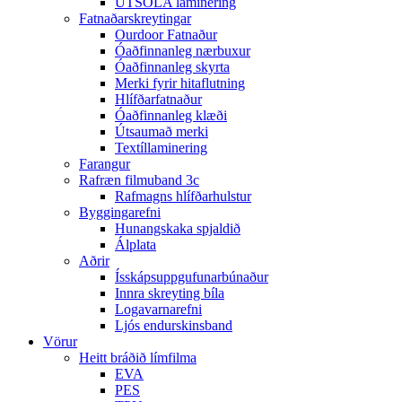
ÚTSÓLA laminering
Fatnaðarskreytingar
Ourdoor Fatnaður
Óaðfinnanleg nærbuxur
Óaðfinnanleg skyrta
Merki fyrir hitaflutning
Hlífðarfatnaður
Óaðfinnanleg klæði
Útsaumað merki
Textíllaminering
Farangur
Rafræn filmuband 3c
Rafmagns hlífðarhulstur
Byggingarefni
Hunangskaka spjaldið
Álplata
Aðrir
Ísskápsuppgufunarbúnaður
Innra skreyting bíla
Logavarnarefni
Ljós endurskinsband
Vörur
Heitt bráðið límfilma
EVA
PES