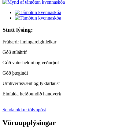
Stutt lýsing:
Frábærir límingareiginleikar
Góð stíláhrif
Góð vatnsheldni og veðurþol
Góð þægindi
Umhverfisvænt og lyktarlaust
Einfalda hefðbundið handverk
Senda okkur tölvupóst
Vöruupplýsingar