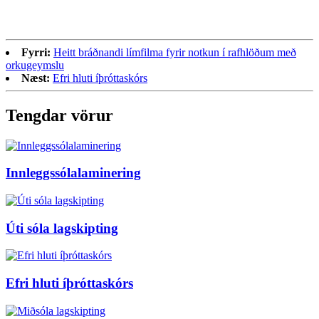
Fyrri:
Heitt bráðnandi límfilma fyrir notkun í rafhlöðum með
orkugeymslu
Næst:
Efri hluti íþróttaskórs
Tengdar vörur
Innleggssólalaminering
Úti sóla lagskipting
Efri hluti íþróttaskórs