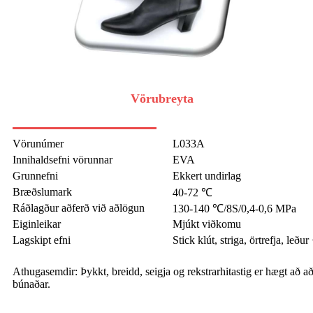
Vörubreyta
Vörunúmer
L033A
Innihaldsefni vörunnar
EVA
Grunnefni
Ekkert undirlag
Bræðslumark
40-72 ℃
Ráðlagður aðferð við aðlögun
130-140 ℃/8S/0,4-0,6 MPa
Eiginleikar
Mjúkt viðkomu
Lagskipt efni
Stick klút, striga, örtrefja, leð
Athugasemdir: Þykkt, breidd, seigja og rekstrarhitastig er hægt að 
búnaðar.