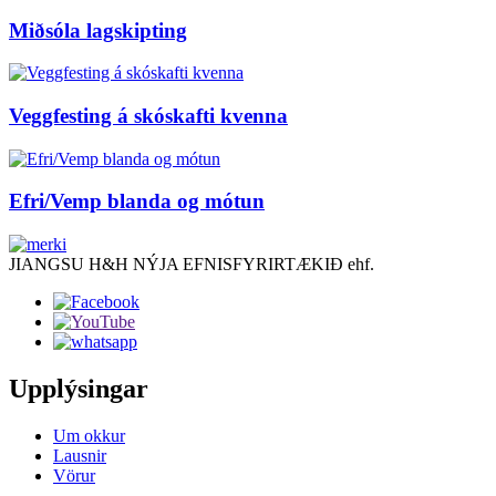
Miðsóla lagskipting
Veggfesting á skóskafti kvenna
Efri/Vemp blanda og mótun
JIANGSU H&H NÝJA EFNISFYRIRTÆKIÐ ehf.
Upplýsingar
Um okkur
Lausnir
Vörur