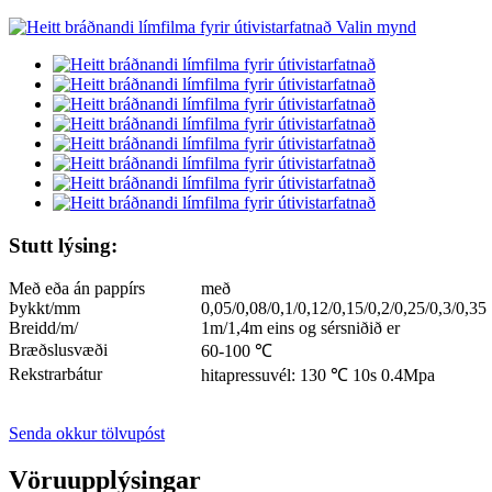
Stutt lýsing:
Með eða án pappírs
með
Þykkt/mm
0,05/0,08/0,1/0,12/0,15/0,2/0,25/0,3/0,35
Breidd/m/
1m/1,4m eins og sérsniðið er
Bræðslusvæði
60-100 ℃
Rekstrarbátur
hitapressuvél: 130 ℃ 10s 0.4Mpa
Senda okkur tölvupóst
Vöruupplýsingar