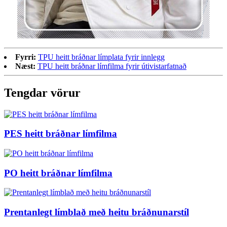
Fyrri:
TPU heitt bráðnar límplata fyrir innlegg
Næst:
TPU heitt bráðnar límfilma fyrir útivistarfatnað
Tengdar vörur
PES heitt bráðnar límfilma
PO heitt bráðnar límfilma
Prentanlegt límblað með heitu bráðnunarstíl