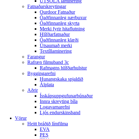
ÚTSÓLA laminering
Fatnaðarskreytingar
Ourdoor Fatnaður
Óaðfinnanleg nærbuxur
Óaðfinnanleg skyrta
Merki fyrir hitaflutning
Hlífðarfatnaður
Óaðfinnanleg klæði
Útsaumað merki
Textíllaminering
Farangur
Rafræn filmuband 3c
Rafmagns hlífðarhulstur
Byggingarefni
Hunangskaka spjaldið
Álplata
Aðrir
Ísskápsuppgufunarbúnaður
Innra skreyting bíla
Logavarnarefni
Ljós endurskinsband
Vörur
Heitt bráðið límfilma
EVA
PES