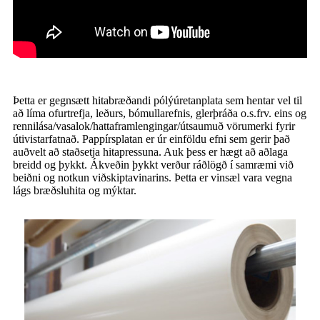
Þetta er gegnsætt hitabræðandi pólýúretanplata sem hentar vel til
að líma ofurtrefja, leðurs, bómullarefnis, glerþráða o.s.frv. eins og
rennilása/vasalok/hattaframlengingar/útsaumuð vörumerki fyrir
útivistarfatnað. Pappírsplatan er úr einföldu efni sem gerir það
auðvelt að staðsetja hitapressuna. Auk þess er hægt að aðlaga
breidd og þykkt. Ákveðin þykkt verður ráðlögð í samræmi við
beiðni og notkun viðskiptavinarins. Þetta er vinsæl vara vegna
lágs bræðsluhita og mýktar.