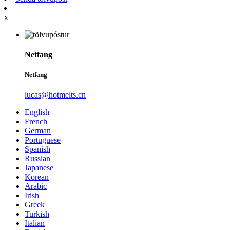
x
Netfang
Netfang
lucas@hotmelts.cn
English
French
German
Portuguese
Spanish
Russian
Japanese
Korean
Arabic
Irish
Greek
Turkish
Italian