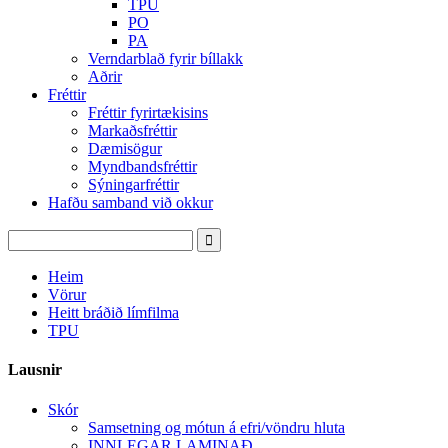
TPU
PO
PA
Verndarblað fyrir bíllakk
Aðrir
Fréttir
Fréttir fyrirtækisins
Markaðsfréttir
Dæmisögur
Myndbandsfréttir
Sýningarfréttir
Hafðu samband við okkur
Heim
Vörur
Heitt bráðið límfilma
TPU
Lausnir
Skór
Samsetning og mótun á efri/vöndru hluta
INNLEGAR LAMINAÐ