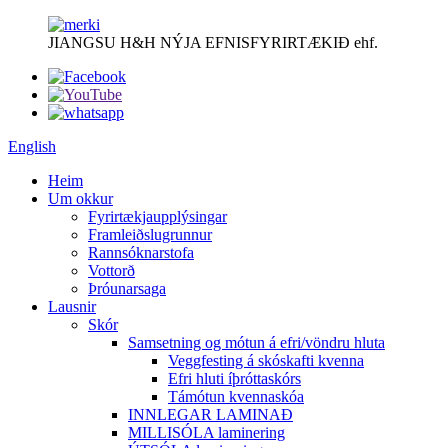
JIANGSU H&H NÝJA EFNISFYRIRTÆKIÐ ehf.
English
Heim
Um okkur
Fyrirtækjaupplýsingar
Framleiðslugrunnur
Rannsóknarstofa
Vottorð
Þróunarsaga
Lausnir
Skór
Samsetning og mótun á efri/vöndru hluta
Veggfesting á skóskafti kvenna
Efri hluti íþróttaskórs
Támótun kvennaskóa
INNLEGAR LAMINAÐ
MILLISÓLA laminering