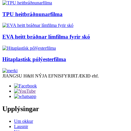
TPU heitbráðnunarfilma
EVA heitt bráðnar límfilma fyrir skó
Hitaplastísk pólýesterfilma
JIANGSU H&H NÝJA EFNISFYRIRTÆKIÐ ehf.
Upplýsingar
Um okkur
Lausnir