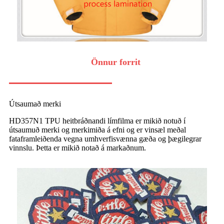
Önnur forrit
Útsaumað merki
HD357N1 TPU heitbráðnandi límfilma er mikið notuð í
útsaumuð merki og merkimiða á efni og er vinsæl meðal
fataframleiðenda vegna umhverfisvænna gæða og þægilegrar
vinnslu. Þetta er mikið notað á markaðnum.