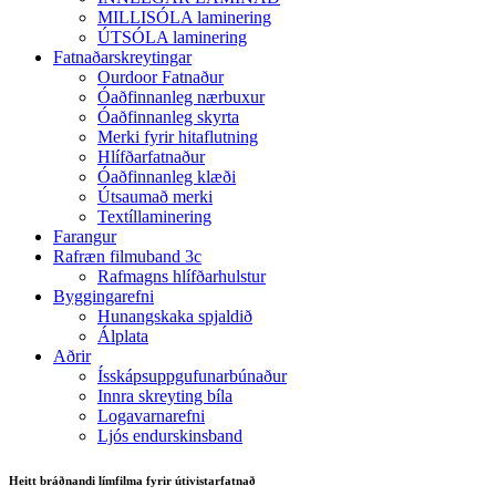
MILLISÓLA laminering
ÚTSÓLA laminering
Fatnaðarskreytingar
Ourdoor Fatnaður
Óaðfinnanleg nærbuxur
Óaðfinnanleg skyrta
Merki fyrir hitaflutning
Hlífðarfatnaður
Óaðfinnanleg klæði
Útsaumað merki
Textíllaminering
Farangur
Rafræn filmuband 3c
Rafmagns hlífðarhulstur
Byggingarefni
Hunangskaka spjaldið
Álplata
Aðrir
Ísskápsuppgufunarbúnaður
Innra skreyting bíla
Logavarnarefni
Ljós endurskinsband
Heitt bráðnandi límfilma fyrir útivistarfatnað