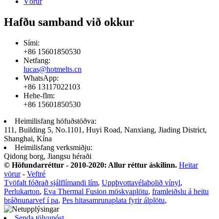
Vörur
Hafðu samband við okkur
Sími:
+86 15601850530
Netfang:
lucas@hotmelts.cn
WhatsApp:
+86 13117022103
Hehe-flm:
+86 15601850530
Heimilisfang höfuðstöðva:
111, Building 5, No.1101, Huyi Road, Nanxiang, Jiading District,
Shanghai, Kína
Heimilisfang verksmiðju:
Qidong borg, Jiangsu héraði
© Höfundarréttur - 2010-2020: Allur réttur áskilinn.
Heitar
vörur
-
Veftré
Tvöfalt fóðrað sjálflímandi lím
,
Uppþvottavélaþolið vínyl
,
Perlukarton
,
Eva Thermal Fusion möskvaplötu
,
framleiðslu á heitu
bráðnunarvef í pa
,
Pes hitasamrunaplata fyrir álplötu
,
Senda tölvupóst