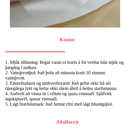
Kostur
1. Mjúk tilfinning: Þegar varan er borin á föt verður hún mjúk og
þægileg í notkun.
2. Vatnsþvottþol: Það þolir að minnsta kosti 10 sinnum
vatnsþvott.
3. Eiturefnalaust og umhverfisvænt: Það gefur ekki frá sér
óþægilega lykt og hefur ekki slæm áhrif á heilsu starfsmanna.
4. Auðvelt að vinna úr í vélum og spara vinnuafl: Sjálfvirk
lagskiptavél, sparar vinnuafl.
5. Lágt bræðslumark: Það hentar efni með lágt hitastigsþol.
Aðalforrit