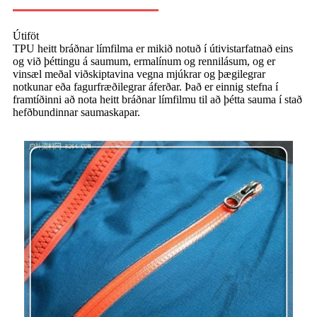
Útiföt
TPU heitt bráðnar límfilma er mikið notuð í útivistarfatnað eins
og við þéttingu á saumum, ermalínum og rennilásum, og er
vinsæl meðal viðskiptavina vegna mjúkrar og þægilegrar
notkunar eða fagurfræðilegrar áferðar. Það er einnig stefna í
framtíðinni að nota heitt bráðnar límfilmu til að þétta sauma í stað
hefðbundinnar saumaskapar.