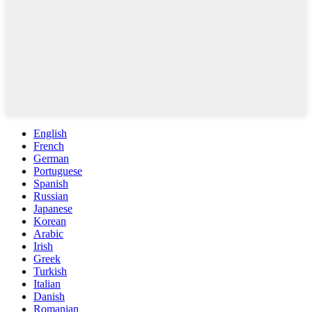
English
French
German
Portuguese
Spanish
Russian
Japanese
Korean
Arabic
Irish
Greek
Turkish
Italian
Danish
Romanian