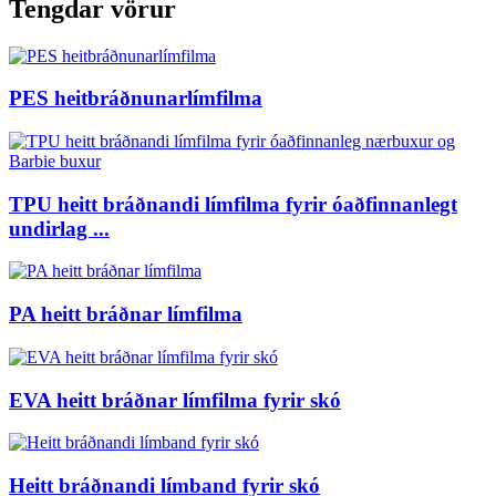
Tengdar vörur
PES heitbráðnunarlímfilma
TPU heitt bráðnandi límfilma fyrir óaðfinnanlegt
undirlag ...
PA heitt bráðnar límfilma
EVA heitt bráðnar límfilma fyrir skó
Heitt bráðnandi límband fyrir skó