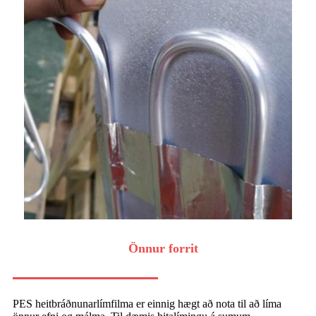
Önnur forrit
PES heitbráðnunarlímfilma er einnig hægt að nota til að líma