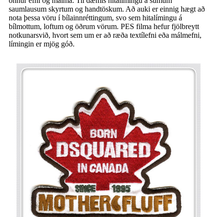
önnur efni og málma. Til dæmis hitalímingu á sumum
saumlausum skyrtum og handtöskum. Að auki er einnig hægt að
nota þessa vöru í bílainnréttingum, svo sem hitalímingu á
bílmottum, loftum og öðrum vörum. PES filma hefur fjölbreytt
notkunarsvið, hvort sem um er að ræða textílefni eða málmefni,
límingin er mjög góð.