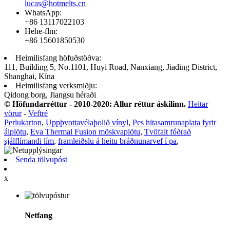
lucas@hotmelts.cn
WhatsApp:
+86 13117022103
Hehe-flm:
+86 15601850530
Heimilisfang höfuðstöðva:
111, Building 5, No.1101, Huyi Road, Nanxiang, Jiading District,
Shanghai, Kína
Heimilisfang verksmiðju:
Qidong borg, Jiangsu héraði
© Höfundarréttur - 2010-2020: Allur réttur áskilinn.
Heitar
vörur
-
Veftré
Perlukarton
,
Uppþvottavélaþolið vínyl
,
Pes hitasamrunaplata fyrir
álplötu
,
Eva Thermal Fusion möskvaplötu
,
Tvöfalt fóðrað
sjálflímandi lím
,
framleiðslu á heitu bráðnunarvef í pa
,
Senda tölvupóst
x
Netfang