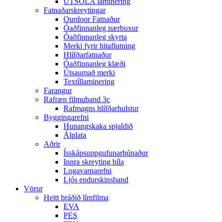
ÚTSÓLA laminering
Fatnaðarskreytingar
Ourdoor Fatnaður
Óaðfinnanleg nærbuxur
Óaðfinnanleg skyrta
Merki fyrir hitaflutning
Hlífðarfatnaður
Óaðfinnanleg klæði
Útsaumað merki
Textíllaminering
Farangur
Rafræn filmuband 3c
Rafmagns hlífðarhulstur
Byggingarefni
Hunangskaka spjaldið
Álplata
Aðrir
Ísskápsuppgufunarbúnaður
Innra skreyting bíla
Logavarnarefni
Ljós endurskinsband
Vörur
Heitt bráðið límfilma
EVA
PES