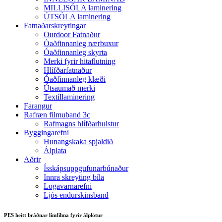
MILLISÓLA laminering
ÚTSÓLA laminering
Fatnaðarskreytingar
Ourdoor Fatnaður
Óaðfinnanleg nærbuxur
Óaðfinnanleg skyrta
Merki fyrir hitaflutning
Hlífðarfatnaður
Óaðfinnanleg klæði
Útsaumað merki
Textíllaminering
Farangur
Rafræn filmuband 3c
Rafmagns hlífðarhulstur
Byggingarefni
Hunangskaka spjaldið
Álplata
Aðrir
Ísskápsuppgufunarbúnaður
Innra skreyting bíla
Logavarnarefni
Ljós endurskinsband
PES heitt bráðnar límfilma fyrir álplötur