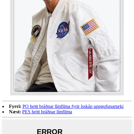
Fyrri:
PO heitt bráðnar límfilma fyrir ísskáp uppgufunartæki
Næst:
PES heitt bráðnar límfilma