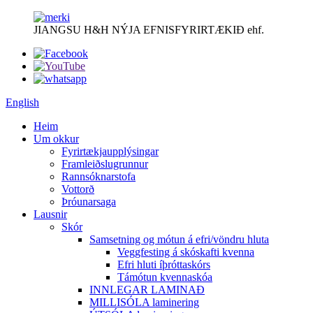
JIANGSU H&H NÝJA EFNISFYRIRTÆKIÐ ehf.
English
Heim
Um okkur
Fyrirtækjaupplýsingar
Framleiðslugrunnur
Rannsóknarstofa
Vottorð
Þróunarsaga
Lausnir
Skór
Samsetning og mótun á efri/vöndru hluta
Veggfesting á skóskafti kvenna
Efri hluti íþróttaskórs
Támótun kvennaskóa
INNLEGAR LAMINAÐ
MILLISÓLA laminering