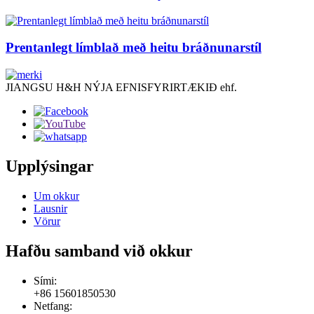
Prentanlegt límblað með heitu bráðnunarstíl
JIANGSU H&H NÝJA EFNISFYRIRTÆKIÐ ehf.
Upplýsingar
Um okkur
Lausnir
Vörur
Hafðu samband við okkur
Sími:
+86 15601850530
Netfang: