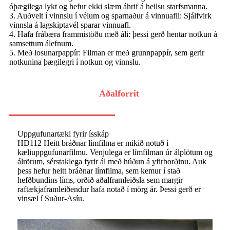
óþægilega lykt og hefur ekki slæm áhrif á heilsu starfsmanna.
3. Auðvelt í vinnslu í vélum og sparnaður á vinnuafli: Sjálfvirk
vinnsla á lagskiptavél sparar vinnuafl.
4. Hafa frábæra frammistöðu með áli: þessi gerð hentar notkun á
samsettum álefnum.
5. Með losunarpappír: Filman er með grunnpappír, sem gerir
notkunina þægilegri í notkun og vinnslu.
Aðalforrit
Uppgufunartæki fyrir ísskáp
HD112 Heitt bráðnar límfilma er mikið notuð í
kæliuppgufunarfilmu. Venjulega er límfilman úr álplötum og
álrörum, sérstaklega fyrir ál með húðun á yfirborðinu. Auk
þess hefur heitt bráðnar límfilma, sem kemur í stað
hefðbundins líms, orðið aðalframleiðsla sem margir
raftækjaframleiðendur hafa notað í mörg ár. Þessi gerð er
vinsæl í Suður-Asíu.