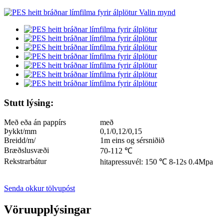
Stutt lýsing:
Með eða án pappírs
með
Þykkt/mm
0,1/0,12/0,15
Breidd/m/
1m eins og sérsniðið
Bræðslusvæði
70-112 ℃
Rekstrarbátur
hitapressuvél: 150 ℃ 8-12s 0.4Mpa
Senda okkur tölvupóst
Vöruupplýsingar