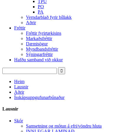
TPU
PO
PA
Verndarblað fyrir bíllakk
Aðrir
Fréttir
Fréttir fyrirtækisins
Markaðsfréttir
Dæmisögur
Myndbandsfréttir
Sýningarfréttir
Hafðu samband við okkur
Heim
Lausnir
Aðrir
Ísskápsuppgufunarbúnaður
Lausnir
Skór
Samsetning og mótun á efri/vöndru hluta
INNLEGAR LAMINAÐ