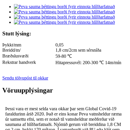
Stutt lýsing:
Þykkt/mm
0,05
Breidd/m/
1,8 cm/2cm sem sérsníða
Bræðslusvæði
59-80 ℃
Rekstrar handverk
Hitapressuvél: 200-300 ℃ 14m/mín
Sendu tölvupóst til okkar
Vöruupplýsingar
Þessi vara er mest selda vara okkar þar sem Global Covid-19
faraldurinn árið 2020. Það er eins konar Peva vatnsheldur ræma
úr samsettu efni, sem er notað til vatnsheldrar meðferðar við
saumana af hlífðarfatnaði. Njómið gerum við breiddina 1,8 CM
og 2 cm, þykkt 170 míkron. Í samanburði við PU eða klút sem