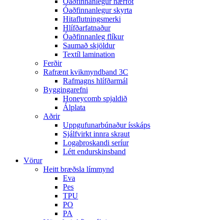
Óaðfinnanlegur nærföt
Óaðfinnanlegur skyrta
Hitaflutningsmerki
Hlífðarfatnaður
Óaðfinnanleg flíkur
Saumað skjöldur
Textíl lamination
Ferðir
Rafrænt kvikmyndband 3C
Rafmagns hlífðarmál
Byggingarefni
Honeycomb spjaldið
Álplata
Aðrir
Uppgufunarbúnaður ísskáps
Sjálfvirkt innra skraut
Logaþroskandi seríur
Létt endurskinsband
Vörur
Heitt bræðsla límmynd
Eva
Pes
TPU
PO
PA