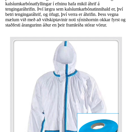
kalsíumkarbónatfyllingar í efninu hafa mikil áhrif á
tengingaráhrifin. Því lægra sem kalsíumkarbónatinnihald er, því
betri tengingaráhrif, og öfugt, því verra er áhrifin. Þess vegna
mælum við með að viðskiptavinir noti sýnishornin okkar fyrst og
staðfesti árangurinn áður en þeir framleiða stórar vörur.