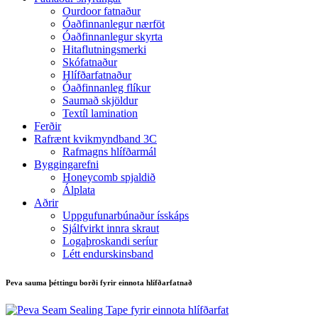
Ourdoor fatnaður
Óaðfinnanlegur nærföt
Óaðfinnanlegur skyrta
Hitaflutningsmerki
Skófatnaður
Hlífðarfatnaður
Óaðfinnanleg flíkur
Saumað skjöldur
Textíl lamination
Ferðir
Rafrænt kvikmyndband 3C
Rafmagns hlífðarmál
Byggingarefni
Honeycomb spjaldið
Álplata
Aðrir
Uppgufunarbúnaður ísskáps
Sjálfvirkt innra skraut
Logaþroskandi seríur
Létt endurskinsband
Peva sauma þéttingu borði fyrir einnota hlífðarfatnað