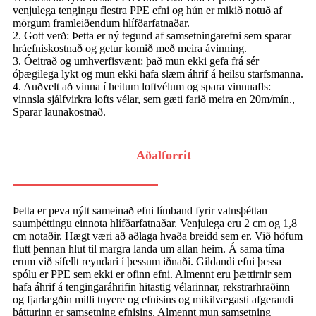
venjulega tengingu flestra PPE efni og hún er mikið notuð af
mörgum framleiðendum hlífðarfatnaðar.
2. Gott verð: Þetta er ný tegund af samsetningarefni sem sparar
hráefniskostnað og getur komið með meira ávinning.
3. Óeitrað og umhverfisvænt: það mun ekki gefa frá sér
óþægilega lykt og mun ekki hafa slæm áhrif á heilsu starfsmanna.
4. Auðvelt að vinna í heitum loftvélum og spara vinnuafls:
vinnsla sjálfvirkra lofts vélar, sem gæti farið meira en 20m/mín.,
Sparar launakostnað.
Aðalforrit
Þetta er peva nýtt sameinað efni límband fyrir vatnsþéttan
saumþéttingu einnota hlífðarfatnaðar. Venjulega eru 2 cm og 1,8
cm notaðir. Hægt væri að aðlaga hvaða breidd sem er. Við höfum
flutt þennan hlut til margra landa um allan heim. Á sama tíma
erum við sífellt reyndari í þessum iðnaði. Gildandi efni þessa
spólu er PPE sem ekki er ofinn efni. Almennt eru þættirnir sem
hafa áhrif á tengingaráhrifin hitastig vélarinnar, rekstrarhraðinn
og fjarlægðin milli tuyere og efnisins og mikilvægasti afgerandi
þátturinn er samsetning efnisins. Almennt mun samsetning