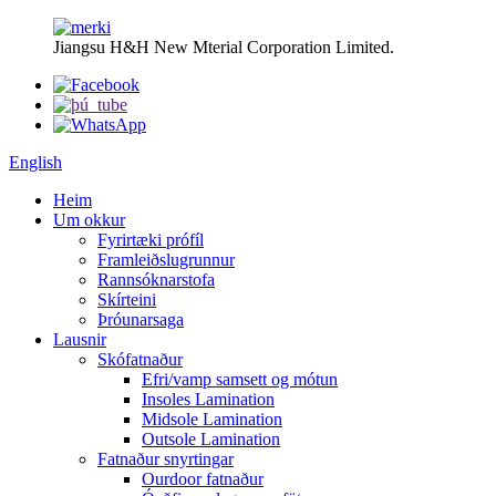
Jiangsu H&H New Mterial Corporation Limited.
English
Heim
Um okkur
Fyrirtæki prófíl
Framleiðslugrunnur
Rannsóknarstofa
Skírteini
Þróunarsaga
Lausnir
Skófatnaður
Efri/vamp samsett og mótun
Insoles Lamination
Midsole Lamination
Outsole Lamination
Fatnaður snyrtingar
Ourdoor fatnaður