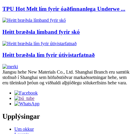
TPU Hot Melt lím fyrir óaðfinnanlega Underwe ...
Heitt bræðsla límband fyrir skó
Heitt bræðsla lím fyrir útivistarfatnað
Jiangsu hehe New Materials Co., Ltd. Shanghai Branch eru samtök
stofnuð í Shanghai sem höfuðstöðvar markaðssetningar hehe, sem
eru tileinkuð þróun og viðhaldi alþjóðlegu sölukerfisins hehe vara.
Upplýsingar
Um okkur