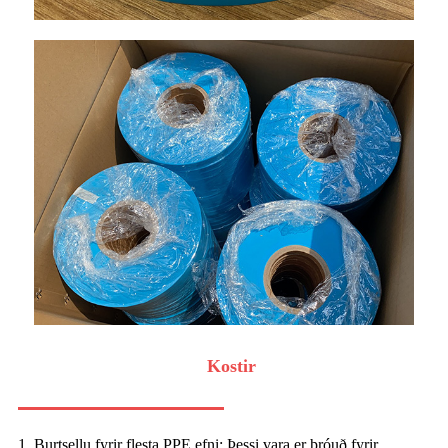
Kostir
1. Burtsellu fyrir flesta PPE efni: Þessi vara er þróuð fyrir