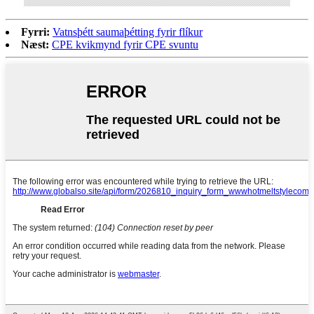
Fyrri:
Vatnsþétt saumaþétting fyrir flíkur
Næst:
CPE kvikmynd fyrir CPE svuntu