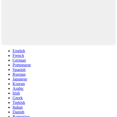
English
French
German
Portuguese
Spanish
Russian
Japanese
Korean
Arabic
Irish
Greek
Turkish
Italian
Danish
Romanian