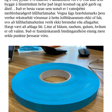
byggir á límstrimlum hefur það lægri kostnað og góð gæði og
áhrif. , Það er besta varan sem notuð er í vatnsþéttri
meðferðaraðgerð hlífðarfatnaðar. Vegna lágs bræðslumarks þess
verður rekstrarhiti vörunnar á heitu loftblásaranum ekki of hár,
svo að hlífðarfatnaðurinn verði ekki brenndur eða aflagaður.
Hægt væri að aðlaga liti. Litur af bláum, rauðum, gulum, hvítum
er oft valinn. Það er framúrskarandi bindingarafköst einnig mest
selda punktur þessarar vöru.