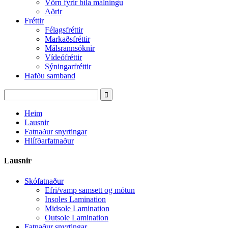
Vörn fyrir bíla málningu
Aðrir
Fréttir
Félagsfréttir
Markaðsfréttir
Málsrannsóknir
Vídeófréttir
Sýningarfréttir
Hafðu samband
Heim
Lausnir
Fatnaður snyrtingar
Hlífðarfatnaður
Lausnir
Skófatnaður
Efri/vamp samsett og mótun
Insoles Lamination
Midsole Lamination
Outsole Lamination
Fatnaður snyrtingar