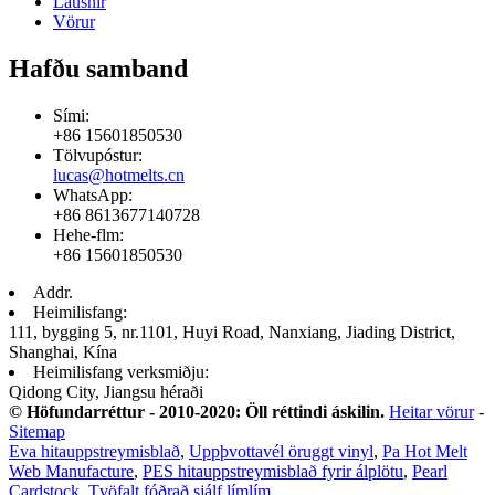
Lausnir
Vörur
Hafðu samband
Sími:
+86 15601850530
Tölvupóstur:
lucas@hotmelts.cn
WhatsApp:
+86 8613677140728
Hehe-flm:
+86 15601850530
Addr.
Heimilisfang:
111, bygging 5, nr.1101, Huyi Road, Nanxiang, Jiading District,
Shanghai, Kína
Heimilisfang verksmiðju:
Qidong City, Jiangsu héraði
© Höfundarréttur - 2010-2020: Öll réttindi áskilin.
Heitar vörur
-
Sitemap
Eva hitauppstreymisblað
,
Uppþvottavél öruggt vinyl
,
Pa Hot Melt
Web Manufacture
,
PES hitauppstreymisblað fyrir álplötu
,
Pearl
Cardstock
,
Tvöfalt fóðrað sjálf límlím
,