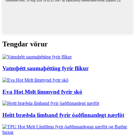
Tengdar vörur
Vatnsþétt saumaþétting fyrir flíkur
Eva Hot Melt límmynd fyrir skó
Heitt bræðsla límband fyrir óaðfinnanlegt nærföt