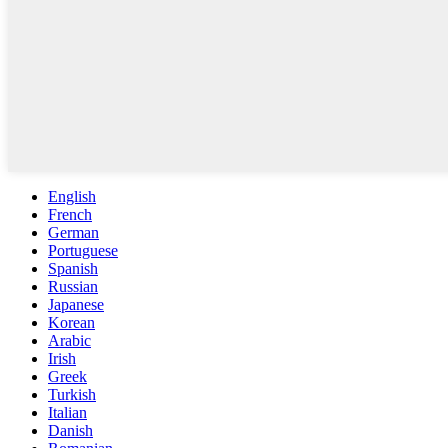
English
French
German
Portuguese
Spanish
Russian
Japanese
Korean
Arabic
Irish
Greek
Turkish
Italian
Danish