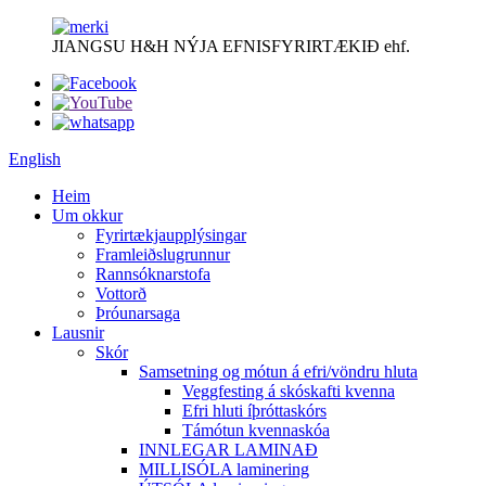
JIANGSU H&H NÝJA EFNISFYRIRTÆKIÐ ehf.
English
Heim
Um okkur
Fyrirtækjaupplýsingar
Framleiðslugrunnur
Rannsóknarstofa
Vottorð
Þróunarsaga
Lausnir
Skór
Samsetning og mótun á efri/vöndru hluta
Veggfesting á skóskafti kvenna
Efri hluti íþróttaskórs
Támótun kvennaskóa
INNLEGAR LAMINAÐ
MILLISÓLA laminering