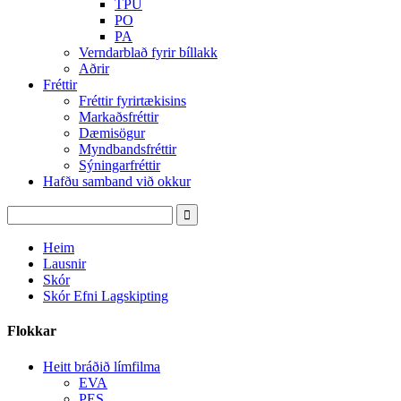
TPU
PO
PA
Verndarblað fyrir bíllakk
Aðrir
Fréttir
Fréttir fyrirtækisins
Markaðsfréttir
Dæmisögur
Myndbandsfréttir
Sýningarfréttir
Hafðu samband við okkur
Heim
Lausnir
Skór
Skór Efni Lagskipting
Flokkar
Heitt bráðið límfilma
EVA
PES