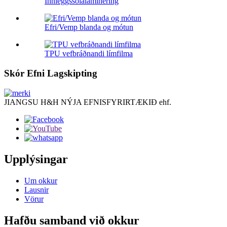
Innleggssólalaminering
Efri/Vemp blanda og mótun
TPU vefbráðnandi límfilma
Skór Efni Lagskipting
JIANGSU H&H NÝJA EFNISFYRIRTÆKIÐ ehf.
Upplýsingar
Um okkur
Lausnir
Vörur
Hafðu samband við okkur