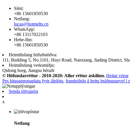
Sími:
+86 15601850530
Netfang:
lucas@hotmelts.cn
WhatsApp:
+86 13117022103
Hehe-flm:
+86 15601850530
Heimilisfang höfuðstöðva:
111, Building 5, No.1101, Huyi Road, Nanxiang, Jiading District, Sh
Heimilisfang verksmiðju:
Qidong borg, Jiangsu héraði
© Höfundarréttur - 2010-2020: Allur réttur áskilinn.
Heitar vörur
Pes hitasamrunaplata fyrir álplötu
,
framleiðslu á heitu bráðnunarvef í 
Senda tölvupóst
x
Netfang