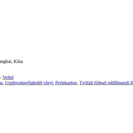
anghai, Kína
-
Veftré
pa
,
Uppþvottavélaþolið vínyl
,
Perlukarton
,
Tvöfalt fóðrað sjálflímandi l