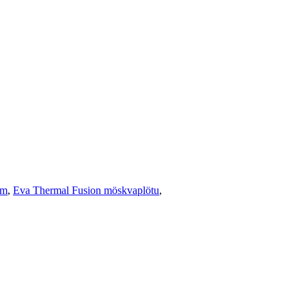
ím
,
Eva Thermal Fusion möskvaplötu
,