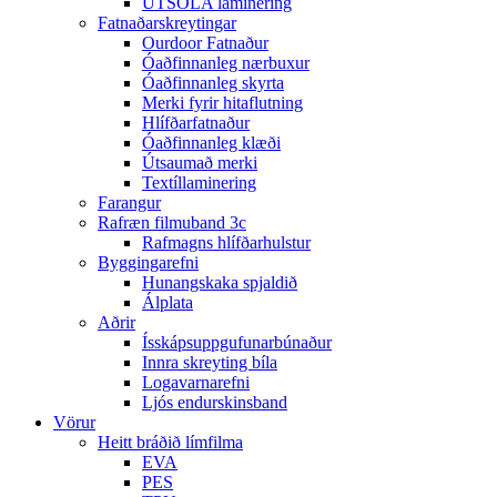
ÚTSÓLA laminering
Fatnaðarskreytingar
Ourdoor Fatnaður
Óaðfinnanleg nærbuxur
Óaðfinnanleg skyrta
Merki fyrir hitaflutning
Hlífðarfatnaður
Óaðfinnanleg klæði
Útsaumað merki
Textíllaminering
Farangur
Rafræn filmuband 3c
Rafmagns hlífðarhulstur
Byggingarefni
Hunangskaka spjaldið
Álplata
Aðrir
Ísskápsuppgufunarbúnaður
Innra skreyting bíla
Logavarnarefni
Ljós endurskinsband
Vörur
Heitt bráðið límfilma
EVA
PES