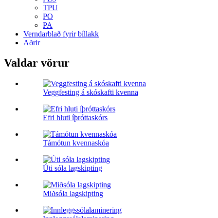
TPU
PO
PA
Verndarblað fyrir bíllakk
Aðrir
Valdar vörur
Veggfesting á skóskafti kvenna
Efri hluti íþróttaskórs
Támótun kvennaskóa
Úti sóla lagskipting
Miðsóla lagskipting